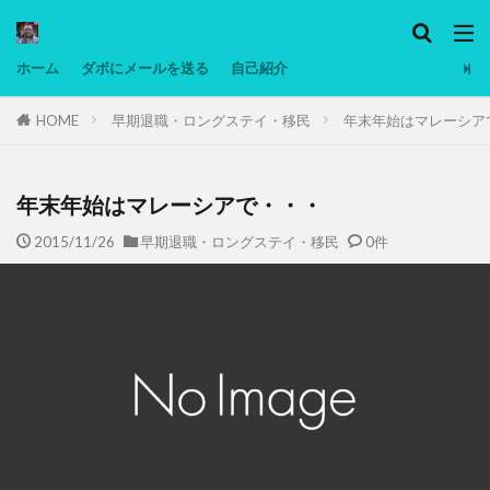
カテゴリー
ホーム
ダボにメールを送る
自己紹介
HOME
早期退職・ロングステイ・移民
年末年始はマレーシア
タグ
Ninjatrader
PC
グリグリ画像
マレーシア動画
ヨーグルト
年末年始はマレーシアで・・・
低温調理・スロークッカー
低糖質ダイエット
2015/11/26
早期退職・ロングステイ・移民
0件
備忘録
動画
日本人村社会
脱水シート
検索