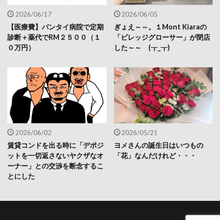
2026/06/17
2026/06/05
【医療費】パンタイ病院で定期
ぎょえ～～。１Mont Kiaraの
診断＋薬代でRM２５００（１
「ビレッジグローサー」が閉店
０万円）
した～～ (┰_┰)
2026/06/02
2026/05/21
賃貸コンドを出る時に「デポジ
ヨメさんの誕生日はいつもの
ットを一切返さないヤクザなオ
「花」なんだけれど・・・
ーナー」との交渉を断念するこ
とにした