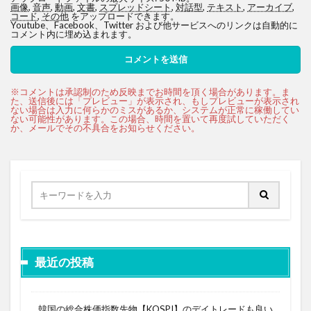
画像
,
音声
,
動画
,
文書
,
スプレッドシート
,
対話型
,
テキスト
,
アーカイブ
,
コード
,
その他
をアップロードできます。
Youtube、Facebook、Twitter および他サービスへのリンクは自動的に
コメント内に埋め込まれます。
最近の投稿
韓国の総合株価指数先物【KOSPI】のデイトレードも良い