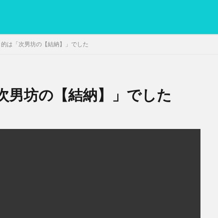
目的は「次男坊の【結納】」でした
次男坊の【結納】」でした
PC
グリグリ画像
マレーシア動画
ヨーグルト
低温調理・ス
備忘録
動画
日本人村社会
脱水シート
検索