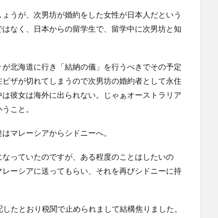
しょうが、次男坊が婚約をした女性が日本人だという
ではなく、日本からの留学生で、留学中に次男坊と知
々が北海道に行き「結納の儀」を行うべきでその予定
在ビザが切れてしまうので次男坊の婚約者として永住
中は彼女は海外に出られない。じゃぁオーストラリア
いうこと。
達はマレーシアからシドニーへ。
になっていたのですが、ある程度のことはしたいの
マレーシアに送ってもらい、それを再びシドニーに持
配したとおり税関で止められまして結構焦りました。