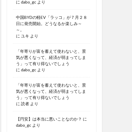
に
dabo_gc
より
中国BYDの軽EV「ラッコ」が７月２８
日に発売開始。どうなるか楽しみ～
～。
に
ユキ
より
「年寄りが富を蓄えて使わないと、景
気が悪くなって、経済が弱まってしま
う」って有り得ないでしょう
に
dabo_gc
より
「年寄りが富を蓄えて使わないと、景
気が悪くなって、経済が弱まってしま
う」って有り得ないでしょう
に
読者
より
【円安】は本当に悪いことなのか？
に
dabo_gc
より