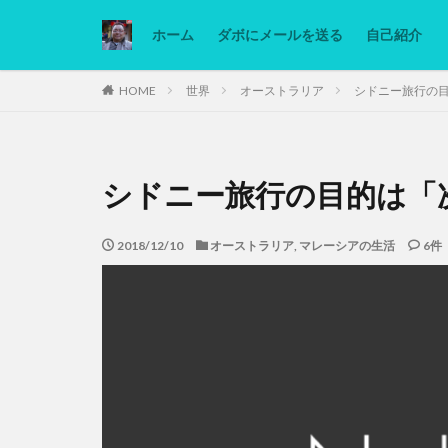
ホーム
ダボにメールを送る
自己紹介
カテゴリー
HOME
世界
オーストラリア
シドニー旅行の
タグ
シドニー旅行の目的は「
Ninjatrader
低糖質ダイエット
2018/12/10
オーストラリア
,
マレーシアの生活
6件