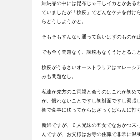
結納品の中には昆布じゃ干しイカとかある
ていましたが「検疫」でどんなケチを付け
らどうしようかと。
そもそもすんなり通って良いはずのものが
でも全く問題なく、課税もなくうけとるこ
検疫がうるさいオーストラリアはマレーシ
みも問題なし。
私達が先方のご両親と会うのはこれが初め
が、慣れないことですし初対面ですし緊張
衛で食事に移ってからはざっくばらんに打
新婦ですが、６人兄妹の五女でなおかつ末
んですが、お父様はお寺の住職で非常に温