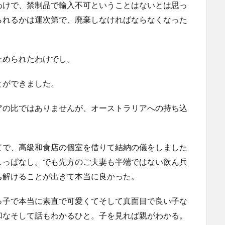
わけで、禁制品で輸入不可ということはないとは思っ
られるかは運次第で、廃棄しなければならなくなった
止められたわけでし。
とができました。
アの比ではありませんが、オーストラリアへの持ち込
てで、高級和食店の個室を借りて結納の儀をしました
しっぱなし。でも先方のご夫妻も半端ではない飲ん兵
ち解けることが出きて本当に良かった。
っ子で本当に素直で可愛くてそして真面目で良い子な
和なそして話もわかるひと。子を見れば親がわかる。