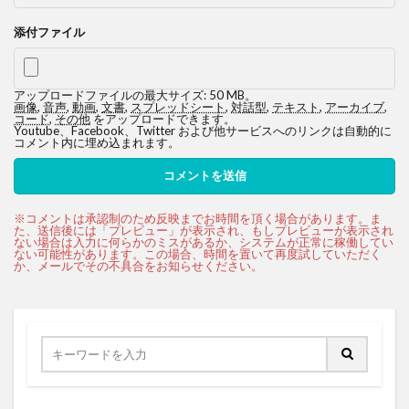
添付ファイル
アップロードファイルの最大サイズ: 50 MB。
画像
,
音声
,
動画
,
文書
,
スプレッドシート
,
対話型
,
テキスト
,
アーカイブ
,
コード
,
その他
をアップロードできます。
Youtube、Facebook、Twitter および他サービスへのリンクは自動的に
コメント内に埋め込まれます。