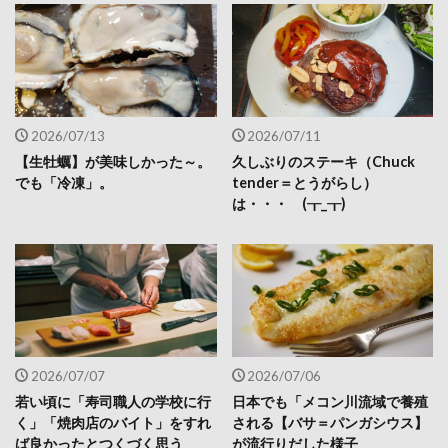
2026/07/13
2026/07/11
【生牡蠣】が美味しかった～。
久しぶりのステーキ（Chuck
でも「冷凍」。
tender＝とうがらし）
は・・・ (┰_┰)
2026/07/07
2026/07/06
若い頃に「寿司職人の学校に行
日本でも「メコン川流域で養殖
く」「焼肉店のバイト」をすれ
される【バサ＝パンガシウス】
ば良かったとつくづく思う
が流行りだした様子