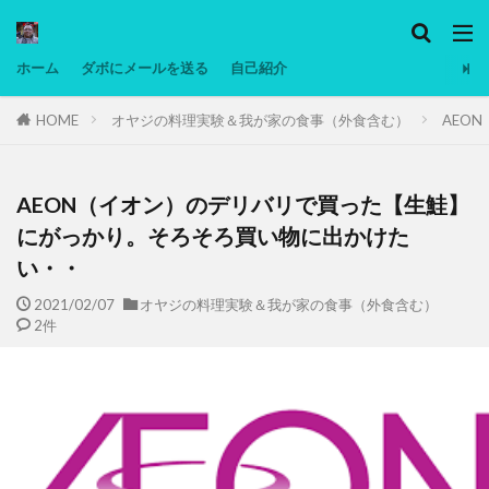
カテゴリー
ホーム
ダボにメールを送る
自己紹介
HOME
オヤジの料理実験＆我が家の食事（外食含む）
AEO
タグ
Ninjatrader
PC
グリグリ画像
マレーシア動画
低温調理・スロークッカー
低糖質ダイエット
備忘
AEON（イオン）のデリバリで買った【生鮭】
日本人村社会
脱水シート
にがっかり。そろそろ買い物に出かけた
い・・
検索
2021/02/07
オヤジの料理実験＆我が家の食事（外食含む）
2件