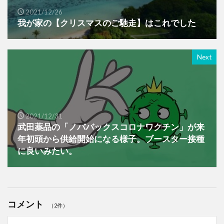
2021/12/26
我が家の【クリスマスのご馳走】はこれでした
Next
2021/12/31
武田薬品の「ノババックスコロナワクチン」が来
年初頭から供給開始になる様子。ブースター接種
に良いみたい。
コメント
（2件）