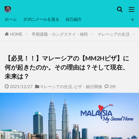
カテゴリー
ホーム
ダボにメールを送る
自己紹介
HOME
早期退職・ロングステイ・移民
マレーシアの生活
タグ
Ninjatrader
PC
グリグリ画像
マレーシア動画
ヨーグルト
低温調理・スロークッカー
低糖質ダイエ
【必見！！】マレーシアの【MM2Hビザ】に
備忘録
動画
日本人村社会
脱水シート
何が起きたのか。その理由は？そして現在、
未来は？
検索
2021/12/27
マレーシアの生活
,
ビザ・銀行関係
2件