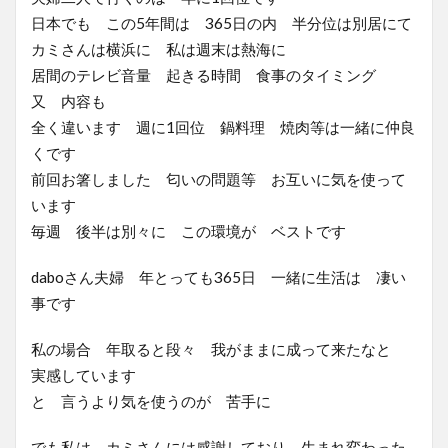
日本でも この5年間は 365日の内 半分位は別居にて
カミさんは横浜に 私は週末は熱海に
居間のテレビ音量 起きる時間 食事のタイミング
又 内容も
全く違います 週に1回位 鍋料理 焼肉等は一緒に仲良
くです
前回お箸しました 匂いの問題等 お互いに気を使って
います
毎週 後半は別々に この環境が ベストです
daboさん夫婦 年とっても365日 一緒に生活は 凄い
事です
私の場合 年取ると段々 我がままに成って来たなと
実感しています
と 言うより気を使うのが 苦手に
でも私は カミさんには感謝しており 生まれ変わった