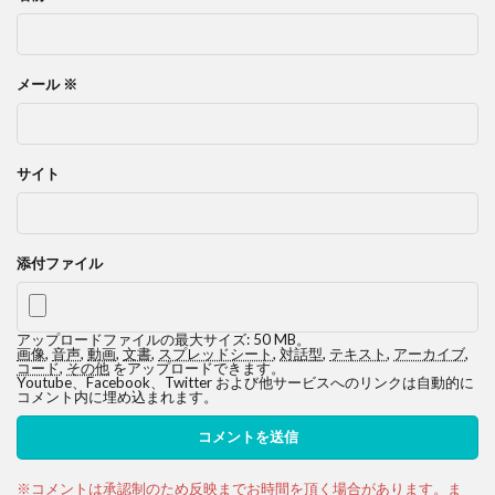
メール
※
サイト
添付ファイル
アップロードファイルの最大サイズ: 50 MB。
画像
,
音声
,
動画
,
文書
,
スプレッドシート
,
対話型
,
テキスト
,
アーカイブ
,
コード
,
その他
をアップロードできます。
Youtube、Facebook、Twitter および他サービスへのリンクは自動的に
コメント内に埋め込まれます。