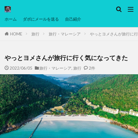
カテゴリー
ホーム
ダボにメールを送る
自己紹介
HOME
旅行
旅行・マレーシア
やっとヨメさんが旅行に行
タグ
Ninjatrader
PC
グリグリ画像
マレーシア動画
ヨーグルト
やっとヨメさんが旅行に行く気になってきた
低温調理・スロークッカー
低糖質ダイエット
2022/06/05
旅行・マレーシア
,
旅行
2件
備忘録
動画
日本人村社会
脱水シート
検索