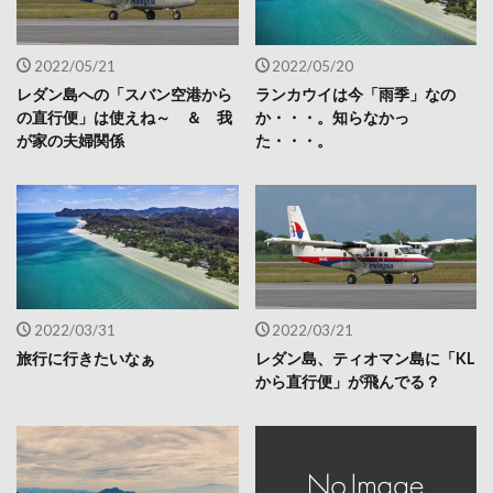
2022/05/21
2022/05/20
レダン島への「スバン空港から
ランカウイは今「雨季」なの
の直行便」は使えね～ ＆ 我
か・・・。知らなかっ
が家の夫婦関係
た・・・。
2022/03/31
2022/03/21
旅行に行きたいなぁ
レダン島、ティオマン島に「KL
から直行便」が飛んでる？