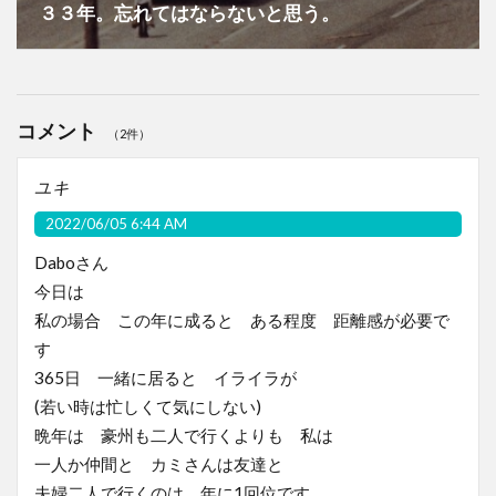
３３年。忘れてはならないと思う。
コメント
（2件）
ユキ
2022/06/05 6:44 AM
Daboさん
今日は
私の場合 この年に成ると ある程度 距離感が必要で
す
365日 一緒に居ると イライラが
(若い時は忙しくて気にしない)
晩年は 豪州も二人で行くよりも 私は
一人か仲間と カミさんは友達と
夫婦二人で行くのは 年に1回位です