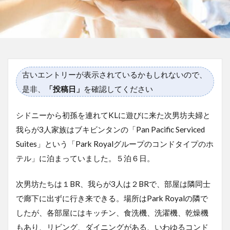
古いエントリーが表示されているかもしれないので、
是非、
「投稿日」
を確認してください
シドニーから初孫を連れてKLに遊びに来た次男坊夫婦と
我らが3人家族はブキビンタンの「Pan Pacific Serviced
Suites」という「Park Royalグループのコンドタイプのホ
テル」に泊まっていました。５泊６日。
次男坊たちは１BR、我らが3人は２BRで、部屋は隣同士
で廊下に出ずに行き来できる。場所はPark Royalの隣で
したが、各部屋にはキッチン、食洗機、洗濯機、乾燥機
もあり、リビング、ダイニングがある、いわゆるコンド