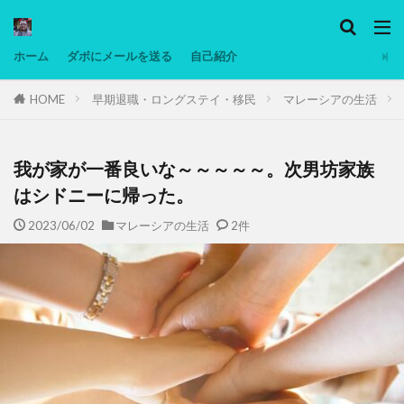
カテゴリー
ホーム
ダボにメールを送る
自己紹介
HOME
早期退職・ロングステイ・移民
マレーシアの生活
タグ
Ninjatrader
PC
グリグリ画像
マレーシア動画
低温調理・スロークッカー
低糖質ダイエット
備忘
我が家が一番良いな～～～～～。次男坊家族
日本人村社会
脱水シート
はシドニーに帰った。
2023/06/02
マレーシアの生活
2件
検索