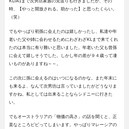
KLIA1まで次男坊家族の見送りも行きましたが、その
時、【やっと開放される。助かった】と思ったくらい。
（笑）
でもやっぱり初孫に会えたのは嬉しかったし、私達や年
老いた父や姉に会わせるためにわざわざKLまで来てくれ
たのは本当に有り難いと思いました。年老いた父も曾孫
に会えて嬉しそうでした。しかし年の差が９４歳って凄
いものがありますね～～。
この次に孫に会えるのはいつになるのかな。また年末に
も来るよ、なんて次男坊は言っていましたがどうなりま
すかね。私としては出来ることならシドニーに行きた
い。
でもオーストラリアの「物価の高さ」の話を聞くと、正
直なところビビってしまいます。やっぱりマレーシアの