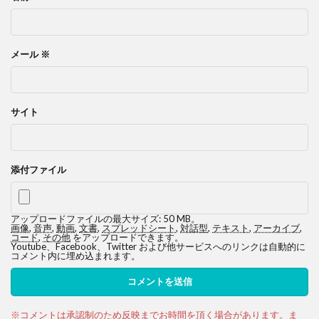
メール
※
サイト
添付ファイル
アップロードファイルの最大サイズ: 50 MB。
画像
,
音声
,
動画
,
文書
,
スプレッドシート
,
対話型
,
テキスト
,
アーカイブ
,
コード
,
その他
をアップロードできます。
Youtube、Facebook、Twitter および他サービスへのリンクは自動的に
コメント内に埋め込まれます。