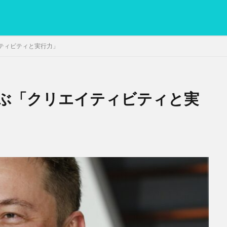
ティビティと実行力」
ぶ「クリエイティビティと実
PC
グリグリ画像
マレーシア動画
ヨーグルト
低温調理・ス
備忘録
動画
日本人村社会
脱水シート
検索