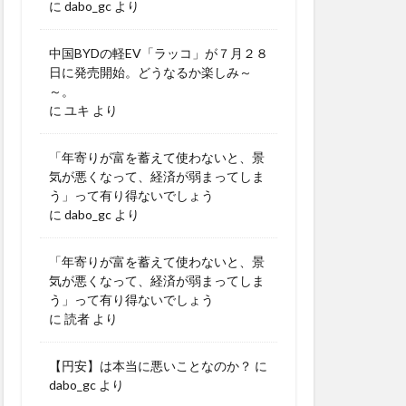
に
dabo_gc
より
中国BYDの軽EV「ラッコ」が７月２８
日に発売開始。どうなるか楽しみ～
～。
に
ユキ
より
「年寄りが富を蓄えて使わないと、景
気が悪くなって、経済が弱まってしま
う」って有り得ないでしょう
に
dabo_gc
より
「年寄りが富を蓄えて使わないと、景
気が悪くなって、経済が弱まってしま
う」って有り得ないでしょう
に
読者
より
【円安】は本当に悪いことなのか？
に
dabo_gc
より