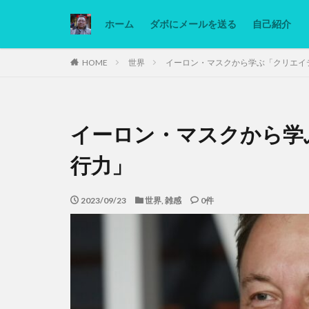
ホーム
ダボにメールを送る
自己紹介
カテゴリー
HOME
世界
イーロン・マスクから学ぶ「クリエイ
タグ
イーロン・マスクから学
Ninjatrader
低糖質ダイエット
行力」
2023/09/23
世界
,
雑感
0件