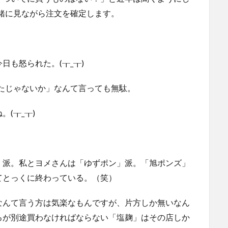
緒に見ながら注文を確定します。
も怒られた。(┰_┰)
たじゃないか」なんて言っても無駄。
(┰_┰)
」派。私とヨメさんは「ゆずポン」派。「旭ポンズ」
てとっくに終わっている。（笑）
なんて言う方は気楽なもんですが、片方しか無いなん
ろが別途買わなければならない「塩麹」はその店しか