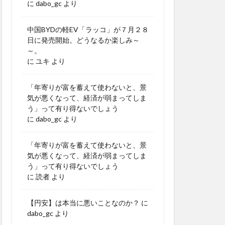
に
dabo_gc
より
中国BYDの軽EV「ラッコ」が７月２８
日に発売開始。どうなるか楽しみ～
～。
に
ユキ
より
「年寄りが富を蓄えて使わないと、景
気が悪くなって、経済が弱まってしま
う」って有り得ないでしょう
に
dabo_gc
より
「年寄りが富を蓄えて使わないと、景
気が悪くなって、経済が弱まってしま
う」って有り得ないでしょう
に
読者
より
【円安】は本当に悪いことなのか？
に
dabo_gc
より