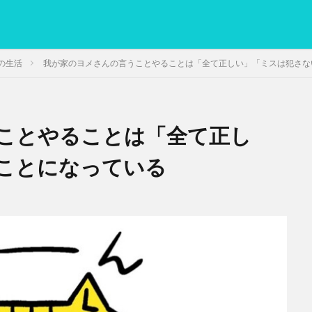
の生活
我が家のヨメさんの言うことやることは「全て正しい」「ミスは犯さな
ことやることは「全て正し
PC
グリグリ画像
マレーシア動画
ヨーグルト
低温調理・ス
備忘録
動画
日本人村社会
脱水シート
ことになっている
検索