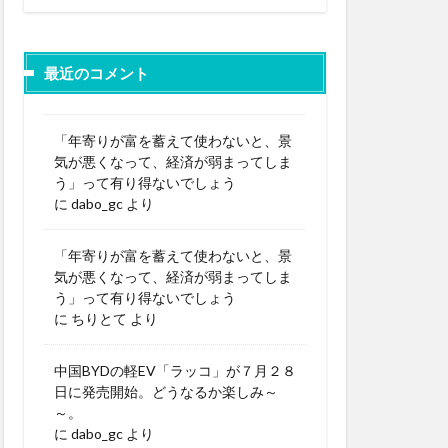
最近のコメント
「年寄りが富を蓄えて使わないと、景
気が悪くなって、経済が弱まってしま
う」って有り得ないでしょう
に
dabo_gc
より
「年寄りが富を蓄えて使わないと、景
気が悪くなって、経済が弱まってしま
う」って有り得ないでしょう
に
ちりとて
より
中国BYDの軽EV「ラッコ」が７月２８
日に発売開始。どうなるか楽しみ～
～。
に
dabo_gc
より