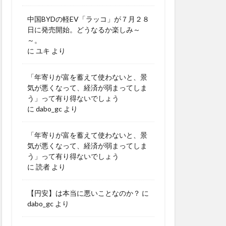
中国BYDの軽EV「ラッコ」が７月２８
日に発売開始。どうなるか楽しみ～
～。
に
ユキ
より
「年寄りが富を蓄えて使わないと、景
気が悪くなって、経済が弱まってしま
う」って有り得ないでしょう
に
dabo_gc
より
「年寄りが富を蓄えて使わないと、景
気が悪くなって、経済が弱まってしま
う」って有り得ないでしょう
に
読者
より
【円安】は本当に悪いことなのか？
に
dabo_gc
より