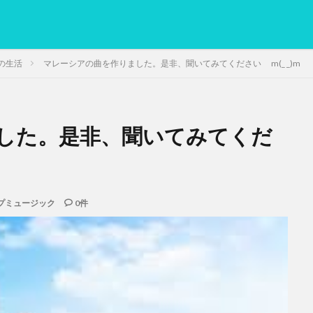
の生活
マレーシアの曲を作りました。是非、聞いてみてください m(_ _)m
した。是非、聞いてみてくだ
PC
グリグリ画像
マレーシア動画
ヨーグルト
低温調理・ス
備忘録
動画
日本人村社会
脱水シート
検索
プミュージック
0件