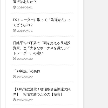
選択はありか？
2026/08/01
FXトレーダーに取って「為替介入」っ
てどうなの？
2026/07/31
日経平均の下落で「頭を抱える長期投
資家」と「大きなボーナスを得たデイ
トレーダー」の違い
2026/07/30
「AI神話」の裏側
2026/07/29
【AI相場に激震！循環型資金調達の限
界】 相場で勝つための【極意】
2026/07/29