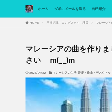
ホーム
ダボにメールを送る
自己紹介
カテゴリー
HOME
早期退職・ロングステイ・移民
マレーシア
タグ
マレーシアの曲を作りま
Ninjatrader
低糖質ダイエット
さい m(_ _)m
2024/09/22
マレーシアの生活
,
音楽・作曲・デスクトッ