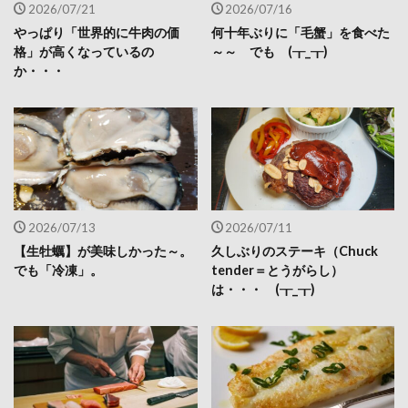
2026/07/21
2026/07/16
やっぱり「世界的に牛肉の価
何十年ぶりに「毛蟹」を食べた
格」が高くなっているの
～～ でも (┰_┰)
か・・・
2026/07/13
2026/07/11
【生牡蠣】が美味しかった～。
久しぶりのステーキ（Chuck
でも「冷凍」。
tender＝とうがらし）
は・・・ (┰_┰)