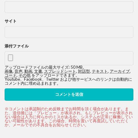
サイト
添付ファイル
アップロードファイルの最大サイズ: 50 MB。
画像
,
音声
,
動画
,
文書
,
スプレッドシート
,
対話型
,
テキスト
,
アーカイブ
,
コード
,
その他
をアップロードできます。
Youtube、Facebook、Twitter および他サービスへのリンクは自動的に
コメント内に埋め込まれます。