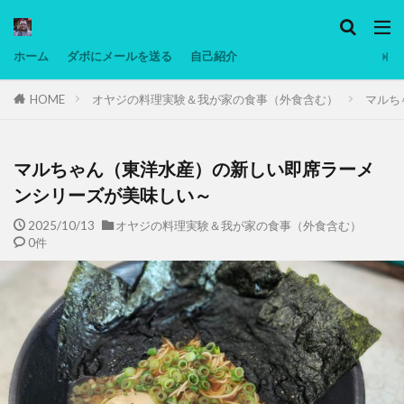
カテゴリー
ホーム
ダボにメールを送る
自己紹介
HOME
オヤジの料理実験＆我が家の食事（外食含む）
マルち
タグ
Ninjatrader
PC
グリグリ画像
マレーシア動画
ヨーグルト
マルちゃん（東洋水産）の新しい即席ラーメ
低温調理・スロークッカー
低糖質ダイエット
ンシリーズが美味しい～
備忘録
動画
日本人村社会
脱水シート
2025/10/13
オヤジの料理実験＆我が家の食事（外食含む）
0件
検索