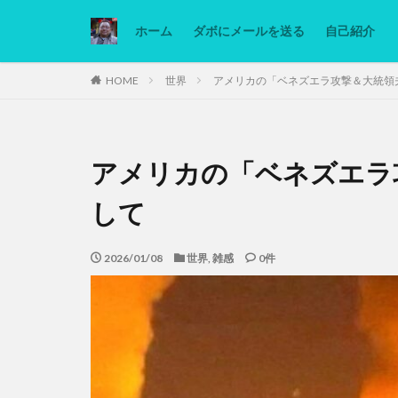
ホーム
ダボにメールを送る
自己紹介
カテゴリー
HOME
世界
アメリカの「ベネズエラ攻撃＆大統領
タグ
アメリカの「ベネズエラ
Ninjatrader
低糖質ダイエット
して
2026/01/08
世界
,
雑感
0件