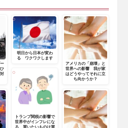
明日から日本が変わ
る ワクワクします
プー
アメリカの「崩壊」と
でひ
世界への影響 我が家
の対
はどうやってそれに立
ち向かうか？
トランプ関税の影響で
世界中がインフレにな
る 買いたいものは買