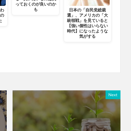
っておくのが良いのか
も
がわ
日本の「自民党総裁
」の
選」、アメリカの「大
た
統領戦」を見ていると
【強い個性はいらない
時代】になったような
気がする
Next