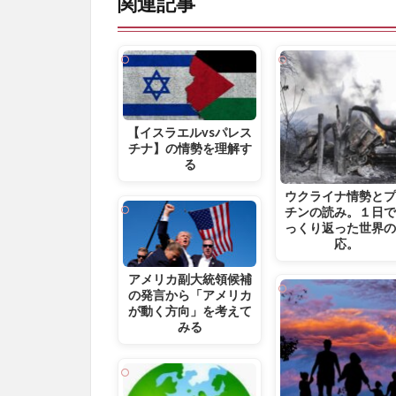
関連記事
【イスラエルvsパレス
チナ】の情勢を理解す
る
ウクライナ情勢と
チンの読み。１日
っくり返った世界
応。
アメリカ副大統領候補
の発言から「アメリカ
が動く方向」を考えて
みる