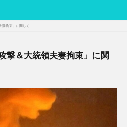
夫妻拘束」に関して
攻撃＆大統領夫妻拘束」に関
PC
グリグリ画像
マレーシア動画
ヨーグルト
低温調理・ス
備忘録
動画
日本人村社会
脱水シート
検索