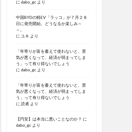
に
dabo_gc
より
中国BYDの軽EV「ラッコ」が７月２８
日に発売開始。どうなるか楽しみ～
～。
に
ユキ
より
「年寄りが富を蓄えて使わないと、景
気が悪くなって、経済が弱まってしま
う」って有り得ないでしょう
に
dabo_gc
より
「年寄りが富を蓄えて使わないと、景
気が悪くなって、経済が弱まってしま
う」って有り得ないでしょう
に
読者
より
【円安】は本当に悪いことなのか？
に
dabo_gc
より