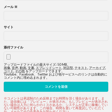
メール
※
サイト
添付ファイル
アップロードファイルの最大サイズ: 50 MB。
画像
,
音声
,
動画
,
文書
,
スプレッドシート
,
対話型
,
テキスト
,
アーカイブ
,
コード
,
その他
をアップロードできます。
Youtube、Facebook、Twitter および他サービスへのリンクは自動的に
コメント内に埋め込まれます。