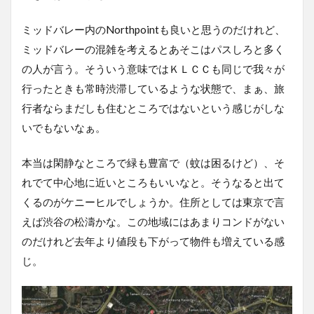
ミッドバレー内のNorthpointも良いと思うのだけれど、
ミッドバレーの混雑を考えるとあそこはパスしろと多く
の人が言う。そういう意味ではＫＬＣＣも同じで我々が
行ったときも常時渋滞しているような状態で、まぁ、旅
行者ならまだしも住むところではないという感じがしな
いでもないなぁ。
本当は閑静なところで緑も豊富で（蚊は困るけど）、そ
れでて中心地に近いところもいいなと。そうなると出て
くるのがケニーヒルでしょうか。住所としては東京で言
えば渋谷の松濤かな。この地域にはあまりコンドがない
のだけれど去年より値段も下がって物件も増えている感
じ。