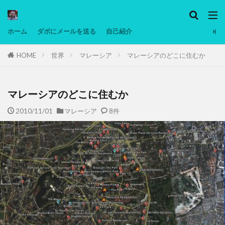
カテゴリー
ホーム
ダボにメールを送る
自己紹介
HOME
世界
マレーシア
マレーシアのどこに住むか
タグ
Ninjatrader
PC
グリグリ画像
マレーシア動画
ヨーグルト
マレーシアのどこに住むか
低温調理・スロークッカー
低糖質ダイエット
2010/11/01
マレーシア
8件
備忘録
動画
日本人村社会
脱水シート
検索