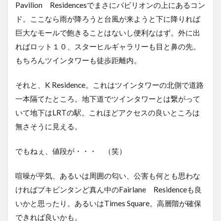
Pavilion Residencesでまさにパビリオンの上にあるコン
ド。ここなら雨が降ろうと台風が来ようと下に降りれば
巨大なモールで飽きることはないし便利なはず。外に出
ればロット１０、スターヒルギャラリーも目と鼻の先。
もちろんツインタワーも徒歩距離内。
それと、K Residence。これはツインタワーの北側で道路
一本隔てたところ。地下道でツインタワーとは繋がって
いて地下はLRTの駅。これほどアクセスの良いところは
無さそうに見える。
でもねぇ、値段が・・・ （笑）
喧噪が平気、あるいは周囲の匂い、公害も何とも思わな
ければブキビンタンど真ん中のFairlane Residenceも良
いかと思ったり。あるいはTimes Square。高層階が確保
できれば良いかも。