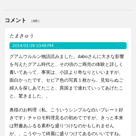
コメント
（4件）
たまきゅう
2014/01/28 10:48 PM
グアムウルルン物語読みました。daboさんに大きな影響
を与えたグアム時代と、その頃のご商売の体験と詳しく
書いてあって、事実は、小説より奇なりといいますが、
面白かったです。セピア色の写真１枚から、見知らぬご
婦人を探しあてたこと、異国まで連れていってあげたこ
と、驚きました、。
奥様のお料理（私、こういうシンプルな白いプレート好
きです）チャロモ料理見るの初めてですが、きっと本来
は野趣あふるる素朴な盛りつけなのかもしれません
が、、こうやって綺麗に盛りつけてあるのいいですね。