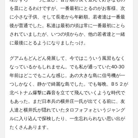
を皿にとるわけですが、一番最初にとるのがお客様、次
に小さな子供、そして長老から年齢順。若者達は一番最
後が普通でした。私達は最初の頃は常に一番最初にとら
されていましたが、いつの頃からか、他の若者達と一緒
に最後にとるようになりましたっけ。
グアムもどんどん発展して、今ではこういう風習もなく
なっているかもしれません。でも私が通っていた40-30
年前はどこでもこんな感じ。あの大きな島に信号機が一
つしかなく、静かで綺麗な島でした。でも毎晩、B５２が
北ベトナム爆撃に轟音を立てて飛んでいくような時代で
もあった。まだ日本兵の横井庄一氏が出てくる前に、友
人達と横井氏が隠れていたタロフォフォというジャング
ルに入り込んで探検したり、一生忘れられない思い出が
たくさんあります。