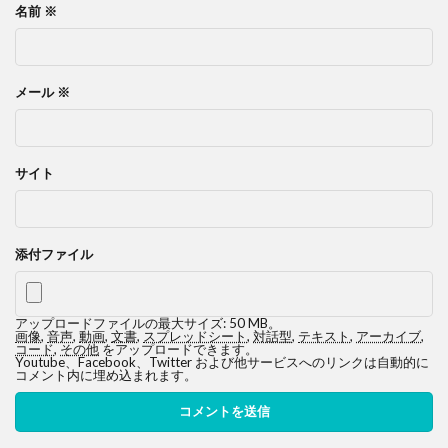
名前
※
メール
※
サイト
添付ファイル
アップロードファイルの最大サイズ: 50 MB。
画像
,
音声
,
動画
,
文書
,
スプレッドシート
,
対話型
,
テキスト
,
アーカイブ
,
コード
,
その他
をアップロードできます。
Youtube、Facebook、Twitter および他サービスへのリンクは自動的に
コメント内に埋め込まれます。