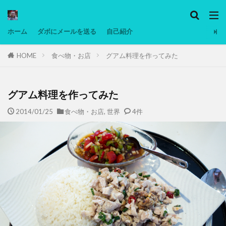
カテゴリー
ホーム
ダボにメールを送る
自己紹介
HOME
食べ物・お店
グアム料理を作ってみた
タグ
Ninjatrader
PC
グリグリ画像
マレーシア動画
ヨーグルト
グアム料理を作ってみた
低温調理・スロークッカー
低糖質ダイエット
2014/01/25
食べ物・お店
,
世界
4件
備忘録
動画
日本人村社会
脱水シート
検索