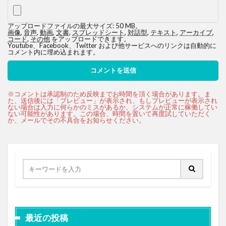
アップロードファイルの最大サイズ: 50 MB。
画像
,
音声
,
動画
,
文書
,
スプレッドシート
,
対話型
,
テキスト
,
アーカイブ
,
コード
,
その他
をアップロードできます。
Youtube、Facebook、Twitter および他サービスへのリンクは自動的に
コメント内に埋め込まれます。
最近の投稿