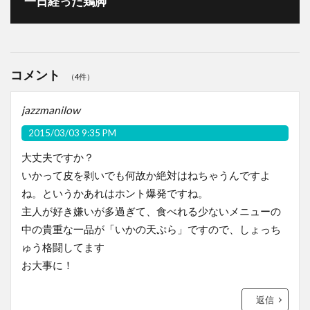
一日経った鶏脚
コメント
（4件）
jazzmanilow
2015/03/03 9:35 PM
大丈夫ですか？
いかって皮を剥いでも何故か絶対はねちゃうんですよ
ね。というかあれはホント爆発ですね。
主人が好き嫌いが多過ぎて、食べれる少ないメニューの
中の貴重な一品が「いかの天ぷら」ですので、しょっち
ゅう格闘してます
お大事に！
返信