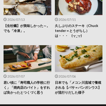
2026/07/13
2026/07/11
【生牡蠣】が美味しかった～。
久しぶりのステーキ（Chuck
でも「冷凍」。
tender＝とうがらし）
は・・・ (┰_┰)
2026/07/07
2026/07/06
若い頃に「寿司職人の学校に行
日本でも「メコン川流域で養殖
く」「焼肉店のバイト」をすれ
される【バサ＝パンガシウス】
ば良かったとつくづく思う
が流行りだした様子