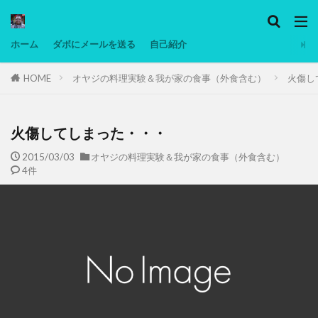
カテゴリー
ホーム
ダボにメールを送る
自己紹介
HOME
オヤジの料理実験＆我が家の食事（外食含む）
火傷し
タグ
Ninjatrader
PC
グリグリ画像
マレーシア動画
ヨーグルト
火傷してしまった・・・
低温調理・スロークッカー
低糖質ダイエット
2015/03/03
オヤジの料理実験＆我が家の食事（外食含む）
4件
備忘録
動画
日本人村社会
脱水シート
検索