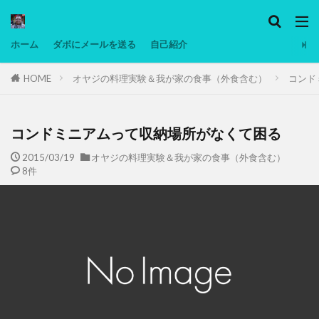
カテゴリー
ホーム
ダボにメールを送る
自己紹介
HOME
オヤジの料理実験＆我が家の食事（外食含む）
コンド
タグ
Ninjatrader
PC
グリグリ画像
マレーシア動画
ヨーグルト
コンドミニアムって収納場所がなくて困る
低温調理・スロークッカー
低糖質ダイエット
2015/03/19
オヤジの料理実験＆我が家の食事（外食含む）
8件
備忘録
動画
日本人村社会
脱水シート
検索