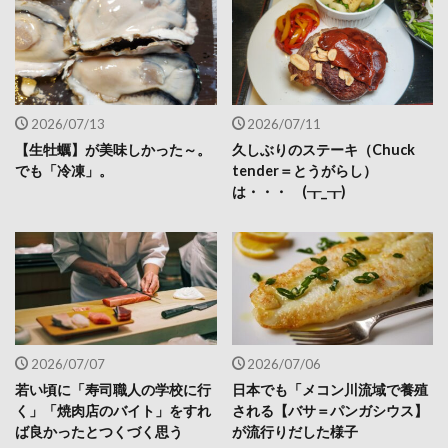
2026/07/13
2026/07/11
【生牡蠣】が美味しかった～。
久しぶりのステーキ（Chuck
でも「冷凍」。
tender＝とうがらし）
は・・・ (┰_┰)
2026/07/07
2026/07/06
若い頃に「寿司職人の学校に行
日本でも「メコン川流域で養殖
く」「焼肉店のバイト」をすれ
される【バサ＝パンガシウス】
ば良かったとつくづく思う
が流行りだした様子