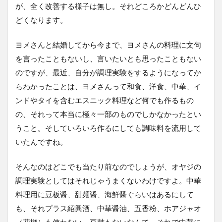
が、全く改善する様子は無し。それどころかどんどんひ
どくなります。
ヨメさんと結婚してから今まで、ヨメさんの料理に文句
を言ったこともないし、言いたいとも思ったこともない
のですが、最近、自分が調理実験をするようになってか
らわかったことは、ヨメさんって和食、洋食、中華、イ
ンドやタイを含むエスニック料理など何でも作るもの
の、それって本当に極々一部のものでしかなかったとい
うこと。そしていろいろ作るにしても調味料を流用して
いたんですね。
そんなのはどこでも当たり前なのでしょうが、オヤジの
調理実験としてはそれじゃうまくないわけですよ。中華
料理用に豆板醤、甜麺醤、海鮮醤ぐらいはあるにして
も、それプラス紹興酒、中華醤油、五香粉、ホアジャオ
（花椒）も使わない、豆鼓もないなんて、それで中華に