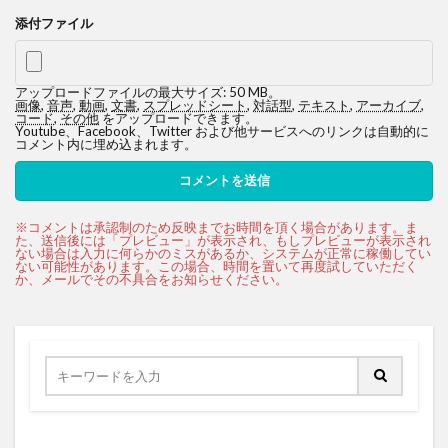
添付ファイル
アップロードファイルの最大サイズ: 50 MB。
画像
,
音声
,
動画
,
文書
,
スプレッドシート
,
対話型
,
テキスト
,
アーカイブ
,
コード
,
その他
をアップロードできます。
Youtube、Facebook、Twitter および他サービスへのリンクは自動的に
コメント内に埋め込まれます。