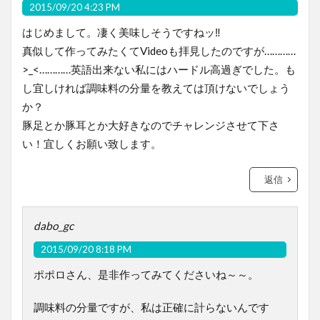
2015/09/20 4:23 PM
はじめまして。凄く美味しそうですねッ‼︎
真似して作ってみたくてVideoも拝見したのですが…………
>_<…………英語出来ない私にはハードル高過ぎでした。も
し宜しければ調味料の分量を教えては頂けないでしょう
か？
豚足とか豚耳とか大好きなのでチャレンジさせて下さ
い！宜しくお願い致します。
返信
dabo_gc
2015/09/20 8:18 PM
ポポロさん、是非作ってみてくださいね～～。
調味料の分量ですが、私は正確に計らないんです