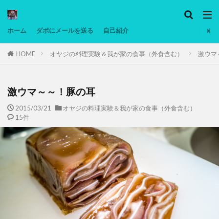
カテゴリー
ホーム
ダボにメールを送る
自己紹介
HOME
オヤジの料理実験＆我が家の食事（外食含む）
激ウマ
タグ
Ninjatrader
PC
グリグリ画像
マレーシア動画
低温調理・スロークッカー
低糖質ダイエット
備忘
激ウマ～～！豚の耳
日本人村社会
脱水シート
2015/03/21
オヤジの料理実験＆我が家の食事（外食含む）
15件
検索