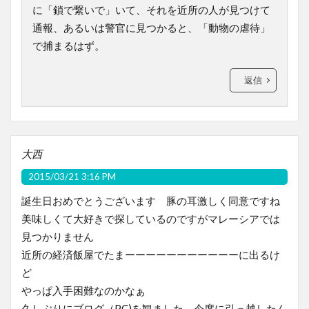
に「鎖で繋いで」いて、それを近所の人が見つけて
通報、あるいは警官に見つかると、「動物の虐待」
で捕まるはず。
返信
大西
2015/03/21 3:16 PM
誕生日おめでとうございます 豚の耳激しく同意ですね
美味しくて大好きで探しているのですがマレーシアでは
見つかりません
近所の経済飯屋でたまーーーーーーーーーーーに出るけ
ど
やっぱ入手困難なのかなぁ
久しぶりにブログ（PC)を観ました 今度に引っ越したん