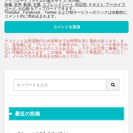
アップロードファイルの最大サイズ: 50 MB。
画像
,
音声
,
動画
,
文書
,
スプレッドシート
,
対話型
,
テキスト
,
アーカイブ
,
コード
,
その他
をアップロードできます。
Youtube、Facebook、Twitter および他サービスへのリンクは自動的に
コメント内に埋め込まれます。
最近の投稿