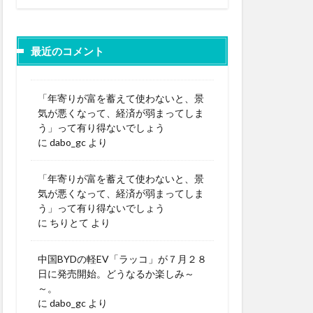
最近のコメント
「年寄りが富を蓄えて使わないと、景
気が悪くなって、経済が弱まってしま
う」って有り得ないでしょう
に
dabo_gc
より
「年寄りが富を蓄えて使わないと、景
気が悪くなって、経済が弱まってしま
う」って有り得ないでしょう
に
ちりとて
より
中国BYDの軽EV「ラッコ」が７月２８
日に発売開始。どうなるか楽しみ～
～。
に
dabo_gc
より