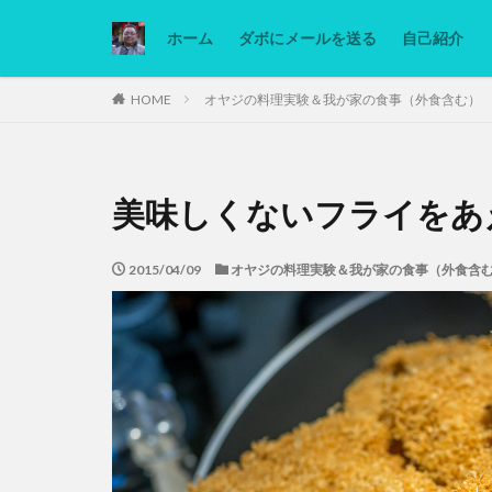
ホーム
ダボにメールを送る
自己紹介
カテゴリー
HOME
オヤジの料理実験＆我が家の食事（外食含む）
タグ
美味しくないフライをあ
Ninjatrader
低糖質ダイエット
2015/04/09
オヤジの料理実験＆我が家の食事（外食含