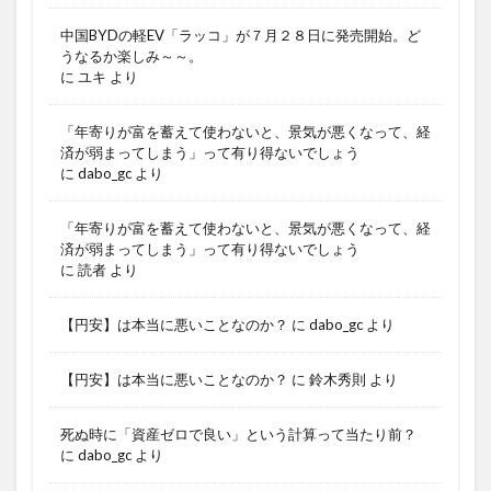
中国BYDの軽EV「ラッコ」が７月２８日に発売開始。ど
うなるか楽しみ～～。
に
ユキ
より
「年寄りが富を蓄えて使わないと、景気が悪くなって、経
済が弱まってしまう」って有り得ないでしょう
に
dabo_gc
より
「年寄りが富を蓄えて使わないと、景気が悪くなって、経
済が弱まってしまう」って有り得ないでしょう
に
読者
より
【円安】は本当に悪いことなのか？
に
dabo_gc
より
【円安】は本当に悪いことなのか？
に
鈴木秀則
より
死ぬ時に「資産ゼロで良い」という計算って当たり前？
に
dabo_gc
より