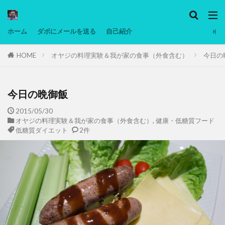
カテゴリー
ホーム
ダボにメールを送る
自己紹介
HOME
オヤジの料理実験＆我が家の食事（外食含む）
今日の
タグ
Ninjatrader
PC
グリグリ画像
マレーシア動画
ヨーグルト
今日の晩御飯
低温調理・スロークッカー
低糖質ダイエット
2015/05/30
オヤジの料理実験＆我が家の食事（外食含む）
,
健康・低糖質フード
備忘録
動画
日本人村社会
脱水シート
低糖質ダイエット
2件
検索