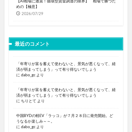
【AI相場に激震！循環型資金調達の限界】 相場で勝つた
めの【極意】
2026/07/29
最近のコメント
「年寄りが富を蓄えて使わないと、景気が悪くなって、経
済が弱まってしまう」って有り得ないでしょう
に
dabo_gc
より
「年寄りが富を蓄えて使わないと、景気が悪くなって、経
済が弱まってしまう」って有り得ないでしょう
に
ちりとて
より
中国BYDの軽EV「ラッコ」が７月２８日に発売開始。ど
うなるか楽しみ～～。
に
dabo_gc
より