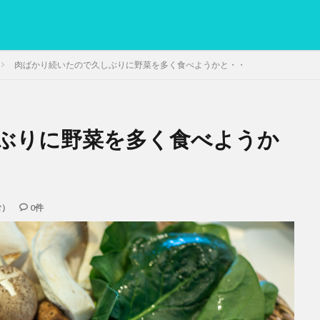
肉ばかり続いたので久しぶりに野菜を多く食べようかと・・
ぶりに野菜を多く食べようか
PC
グリグリ画像
マレーシア動画
ヨーグルト
低温調理・ス
備忘録
動画
日本人村社会
脱水シート
検索
む）
0件