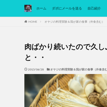
ホーム
ダボにメールを送る
自己紹介
カテゴリー
HOME
オヤジの料理実験＆我が家の食事（外食含む）
タグ
肉ばかり続いたので久し
Ninjatrader
低糖質ダイエット
と・・
2015/06/28
オヤジの料理実験＆我が家の食事（外食含