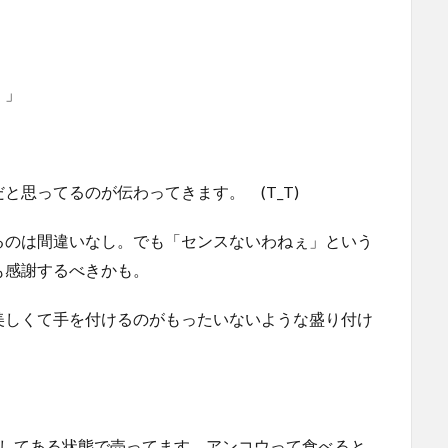
）」
思ってるのが伝わってきます。 (T_T)
るのは間違いなし。でも「センスないわねぇ」という
も感謝するべきかも。
美しくて手を付けるのがもったいないような盛り付け
におろしてある状態で売ってます。アンコウって食べると