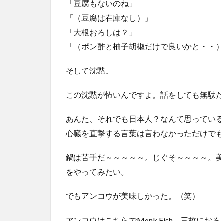
「豆腐もないのね」
「（豆腐は在庫なし）」
「大根おろしは？」
「（ポン酢と柚子胡椒だけで良いかと・・
そして沈黙。
この沈黙が怖いんですよ。話をしても無駄だと
あんた、それでも日本人？なんて思ってい
心臓を直撃する言葉は言わなかっただけで
鍋は苦手だ～～～～～。じぐそ～～～～。
をやってみたい。
でもアンコウが美味しかった。（笑）
アンコウはこちらでMonk Fish。三枚