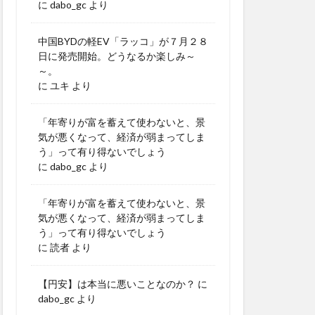
に
dabo_gc
より
中国BYDの軽EV「ラッコ」が７月２８
日に発売開始。どうなるか楽しみ～
～。
に
ユキ
より
「年寄りが富を蓄えて使わないと、景
気が悪くなって、経済が弱まってしま
う」って有り得ないでしょう
に
dabo_gc
より
「年寄りが富を蓄えて使わないと、景
気が悪くなって、経済が弱まってしま
う」って有り得ないでしょう
に
読者
より
【円安】は本当に悪いことなのか？
に
dabo_gc
より