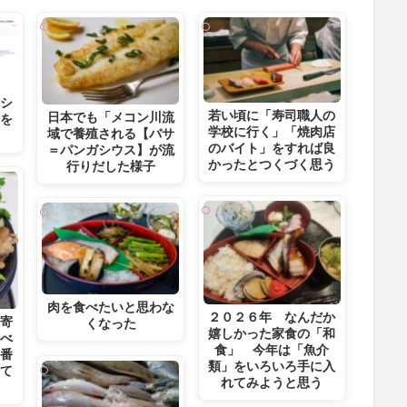
ッシ
若い頃に「寿司職人の
日本でも「メコン川流
」を
学校に行く」「焼肉店
域で養殖される【バサ
のバイト」をすれば良
＝パンガシウス】が流
かったとつくづく思う
行りだした様子
肉を食べたいと思わな
２０２６年 なんだか
の寄
くなった
嬉しかった家食の「和
食べ
食」 今年は「魚介
一番
類」をいろいろ手に入
して
れてみようと思う