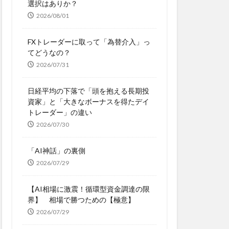
選択はありか？
2026/08/01
FXトレーダーに取って「為替介入」っ
てどうなの？
2026/07/31
日経平均の下落で「頭を抱える長期投
資家」と「大きなボーナスを得たデイ
トレーダー」の違い
2026/07/30
「AI神話」の裏側
2026/07/29
【AI相場に激震！循環型資金調達の限
界】 相場で勝つための【極意】
2026/07/29