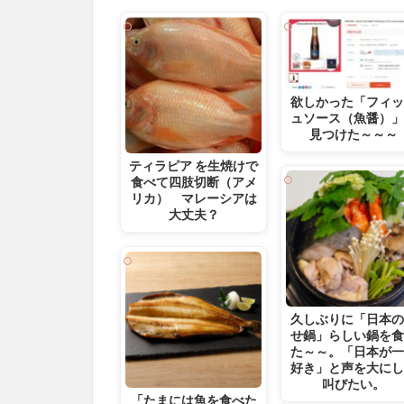
欲しかった「フィ
ュソース（魚醤）
見つけた～～～
ティラピア を生焼けで
食べて四肢切断（アメ
リカ） マレーシアは
大丈夫？
久しぶりに「日本
せ鍋」らしい鍋を
た～～。「日本が
好き」と声を大に
叫びたい。
「たまには魚を食べた