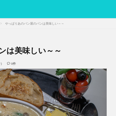
やっぱりあのパン屋のパンは美味しい～～
ンは美味しい～～
PC
グリグリ画像
マレーシア動画
ヨーグルト
低温調理・ス
備忘録
動画
日本人村社会
脱水シート
む）
0件
検索