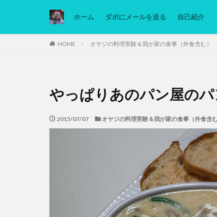
ホーム
ダボにメールを送る
自己紹介
カテゴリー
HOME
オヤジの料理実験＆我が家の食事（外食含む）
タグ
やっぱりあのパン屋のパ
Ninjatrader
低糖質ダイエット
2015/07/07
オヤジの料理実験＆我が家の食事（外食含