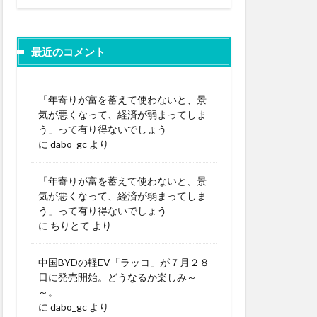
最近のコメント
「年寄りが富を蓄えて使わないと、景
気が悪くなって、経済が弱まってしま
う」って有り得ないでしょう
に
dabo_gc
より
「年寄りが富を蓄えて使わないと、景
気が悪くなって、経済が弱まってしま
う」って有り得ないでしょう
に
ちりとて
より
中国BYDの軽EV「ラッコ」が７月２８
日に発売開始。どうなるか楽しみ～
～。
に
dabo_gc
より