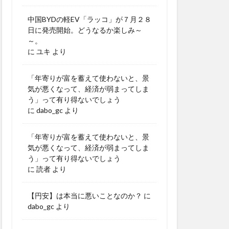
中国BYDの軽EV「ラッコ」が７月２８
日に発売開始。どうなるか楽しみ～
～。
に
ユキ
より
「年寄りが富を蓄えて使わないと、景
気が悪くなって、経済が弱まってしま
う」って有り得ないでしょう
に
dabo_gc
より
「年寄りが富を蓄えて使わないと、景
気が悪くなって、経済が弱まってしま
う」って有り得ないでしょう
に
読者
より
【円安】は本当に悪いことなのか？
に
dabo_gc
より