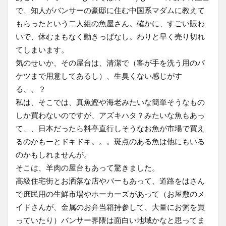
で、知人がバンサーの豪邸に住む中国系マダムに教えて
もらったという二人組の魚屋さん。確かに、すごい賑わ
いで、休むまもなく動きっぱなし。わりと早く売り切れ
てしまいます。
気のせいか、その屋台は、清潔で（客が手を洗う用のバ
ケツまで用意してあるし）、生臭くない感じがす
る、、？
私は、そこでは、真魚鰹や海老みたいな簡単そうなもの
しか買わないのですが、アズキハタ？みたいな魚もあっ
て、、日本だったら料亭直行しそうなお魚が市場で買え
るのかもーとドキドキ。。。斑点のある魚は他にもいる
のかもしれませんが。
そこは、羊肉の屋台もあって驚きました。
高級住宅街とお洒落な店やバーもあって、道路をはさん
で庶民用の生鮮市場やホーカーズがあって（お屋敷のメ
イドさんが、金属のお弁当箱持参して、大量にお粥を買
っていたり）バンサー界隈は面白い地域かなと思ってま