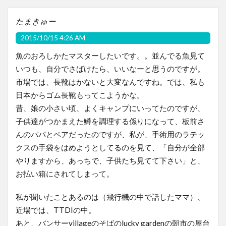
たまきゅー
2015/10/15 4:26 AM
魚のおろしかたマスターしたいです。。並んでる魚見て
いつも、自分でさばけたら、いいなーと思うのですが。
市場では、長靴はかないと大変なんですね。では、私も
日本からゴム長靴もってこようかな。
昔、娘の小さい頃、よくキャンプにいってたのですが、
子供達がつかまえた鱒を調理する係りになって、板前さ
んのパパとペアだったのですが、私が、手術用のラテッ
クスの手袋をはめようとしてるのを見て、「自分が全部
やりますから、あっちで、子供たち見てて下さい」と、
お払い箱にされてしまって。
私が聞いたことあるのは（飛行機の中で話したママ）、
近場では、TTDIの中。
あと、バンサーvillageのそばのlucky gardenの朝市の屋台