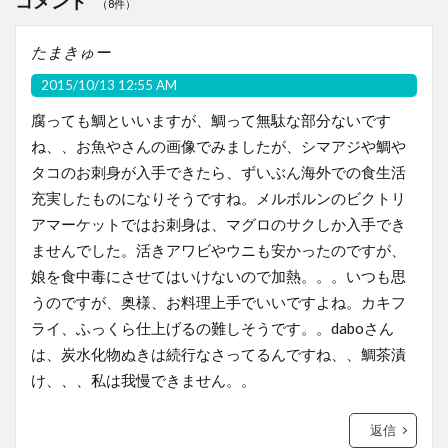
コメント
（8件）
たまきゅー
2015/10/13 12:55 AM
腐っても鯛といいますが、鯛って無駄な部分ないです
ね、、お魚やさんの画像でみましたが、シマアジや鯛や
タコのお刺身が入手できたら、ずいぶん海外での食生活
充実したものになりそうですね。メルボルンのビクトリ
アマーケットではお刺身は、マグロのサクしか入手でき
ませんでした。活きアワビやウニも安かったのですが、
娘を食中毒にさせてはいけないので加熱。。。いつも思
うのですが、奥様、お料理上手でいいですよね。カキフ
ライ、ふっくら仕上げるの難しそうです。。daboさん
は、炭水化物ぬきは続行なさってるんですね、、鯛茶漬
け、、、私は我慢できません。。
返信