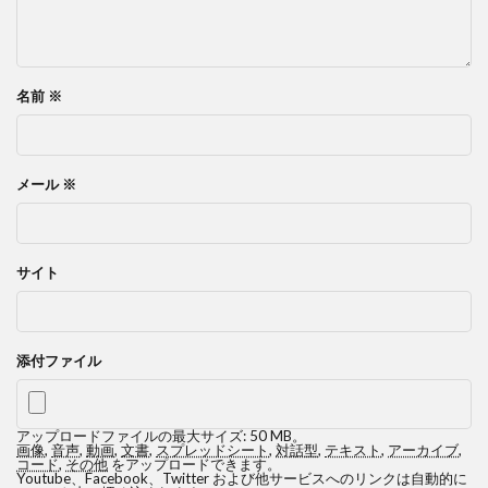
名前
※
メール
※
サイト
添付ファイル
アップロードファイルの最大サイズ: 50 MB。
画像
,
音声
,
動画
,
文書
,
スプレッドシート
,
対話型
,
テキスト
,
アーカイブ
,
コード
,
その他
をアップロードできます。
Youtube、Facebook、Twitter および他サービスへのリンクは自動的に