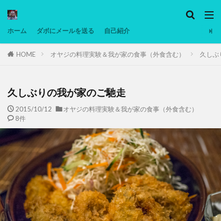
カテゴリー
ホーム
ダボにメールを送る
自己紹介
HOME
オヤジの料理実験＆我が家の食事（外食含む）
久しぶ
タグ
Ninjatrader
PC
グリグリ画像
マレーシア動画
ヨーグルト
久しぶりの我が家のご馳走
低温調理・スロークッカー
低糖質ダイエット
2015/10/12
オヤジの料理実験＆我が家の食事（外食含む）
8件
備忘録
動画
日本人村社会
脱水シート
検索