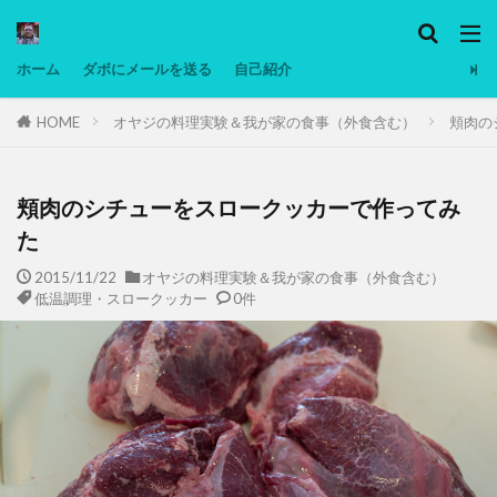
カテゴリー
ホーム
ダボにメールを送る
自己紹介
HOME
オヤジの料理実験＆我が家の食事（外食含む）
頬肉の
タグ
Ninjatrader
PC
グリグリ画像
マレーシア動画
ヨーグルト
頬肉のシチューをスロークッカーで作ってみ
低温調理・スロークッカー
低糖質ダイエット
た
備忘録
動画
日本人村社会
脱水シート
2015/11/22
オヤジの料理実験＆我が家の食事（外食含む）
低温調理・スロークッカー
0件
検索