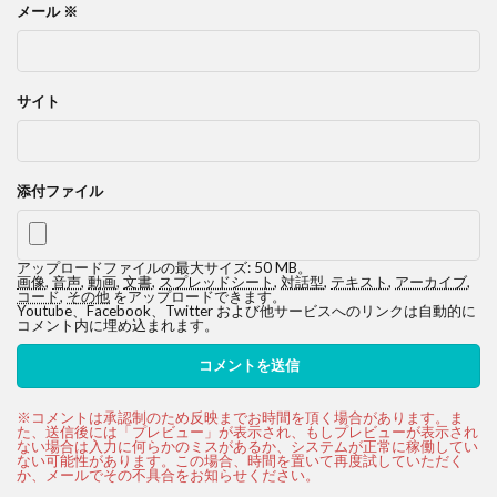
メール
※
サイト
添付ファイル
アップロードファイルの最大サイズ: 50 MB。
画像
,
音声
,
動画
,
文書
,
スプレッドシート
,
対話型
,
テキスト
,
アーカイブ
,
コード
,
その他
をアップロードできます。
Youtube、Facebook、Twitter および他サービスへのリンクは自動的に
コメント内に埋め込まれます。