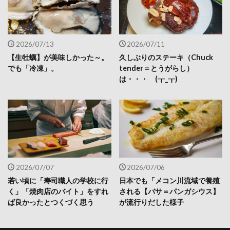
2026/07/13
2026/07/11
【生牡蠣】が美味しかった～。
久しぶりのステーキ（Chuck
でも「冷凍」。
tender＝とうがらし）
は・・・ (┰_┰)
2026/07/07
2026/07/06
若い頃に「寿司職人の学校に行
日本でも「メコン川流域で養殖
く」「焼肉店のバイト」をすれ
される【バサ＝パンガシウス】
ば良かったとつくづく思う
が流行りだした様子