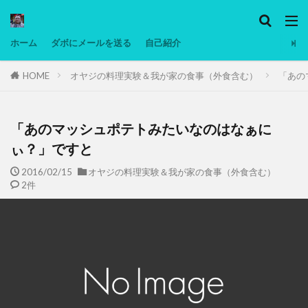
カテゴリー
ホーム
ダボにメールを送る
自己紹介
HOME
オヤジの料理実験＆我が家の食事（外食含む）
「あの
タグ
Ninjatrader
PC
グリグリ画像
マレーシア動画
ヨーグルト
「あのマッシュポテトみたいなのはなぁに
低温調理・スロークッカー
低糖質ダイエット
ぃ？」ですと
備忘録
動画
日本人村社会
脱水シート
2016/02/15
オヤジの料理実験＆我が家の食事（外食含む）
2件
検索