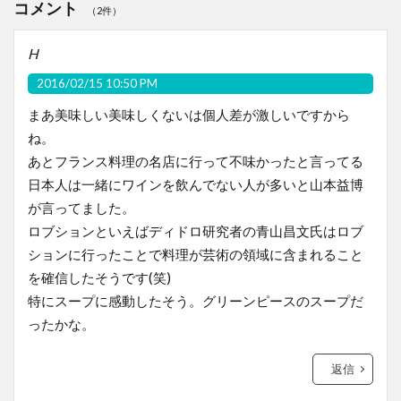
コメント
（2件）
H
2016/02/15 10:50 PM
まあ美味しい美味しくないは個人差が激しいですから
ね。
あとフランス料理の名店に行って不味かったと言ってる
日本人は一緒にワインを飲んでない人が多いと山本益博
が言ってました。
ロブションといえばディドロ研究者の青山昌文氏はロブ
ションに行ったことで料理が芸術の領域に含まれること
を確信したそうです(笑)
特にスープに感動したそう。グリーンピースのスープだ
ったかな。
返信