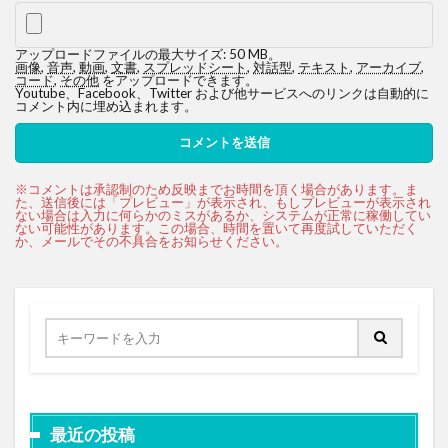
アップロードファイルの最大サイズ: 50 MB。
画像
,
音声
,
動画
,
文書
,
スプレッドシート
,
対話型
,
テキスト
,
アーカイブ
,
コード
,
その他
をアップロードできます。
Youtube、Facebook、Twitter および他サービスへのリンクは自動的に
コメント内に埋め込まれます。
最近の投稿