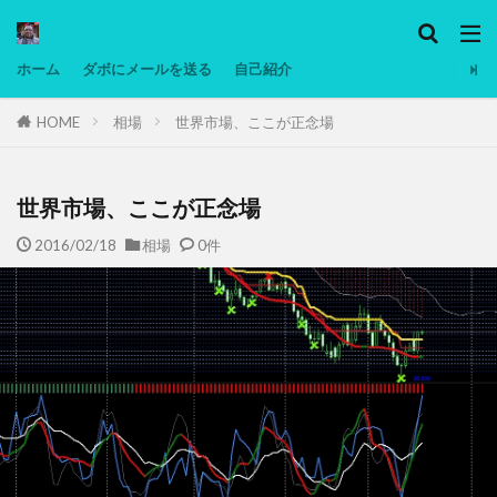
カテゴリー
ホーム
ダボにメールを送る
自己紹介
HOME
相場
世界市場、ここが正念場
タグ
Ninjatrader
PC
グリグリ画像
マレーシア動画
ヨーグルト
世界市場、ここが正念場
低温調理・スロークッカー
低糖質ダイエット
2016/02/18
相場
0件
備忘録
動画
日本人村社会
脱水シート
検索