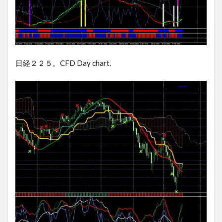
日経２２５。CFD Day chart.