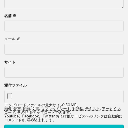
名前
※
メール
※
サイト
添付ファイル
アップロードファイルの最大サイズ: 50 MB。
画像
,
音声
,
動画
,
文書
,
スプレッドシート
,
対話型
,
テキスト
,
アーカイブ
,
コード
,
その他
をアップロードできます。
Youtube、Facebook、Twitter および他サービスへのリンクは自動的に
コメント内に埋め込まれます。