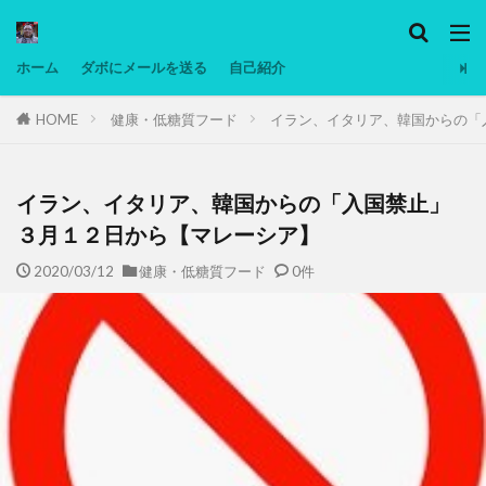
カテゴリー
ホーム
ダボにメールを送る
自己紹介
HOME
健康・低糖質フード
イラン、イタリア、韓国からの「
タグ
Ninjatrader
PC
グリグリ画像
マレーシア動画
ヨーグルト
イラン、イタリア、韓国からの「入国禁止」
低温調理・スロークッカー
低糖質ダイエット
３月１２日から【マレーシア】
備忘録
動画
日本人村社会
脱水シート
2020/03/12
健康・低糖質フード
0件
検索