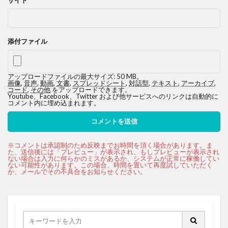
添付ファイル
アップロードファイルの最大サイズ: 50 MB。
画像
,
音声
,
動画
,
文書
,
スプレッドシート
,
対話型
,
テキスト
,
アーカイブ
,
コード
,
その他
をアップロードできます。
Youtube、Facebook、Twitter および他サービスへのリンクは自動的に
コメント内に埋め込まれます。