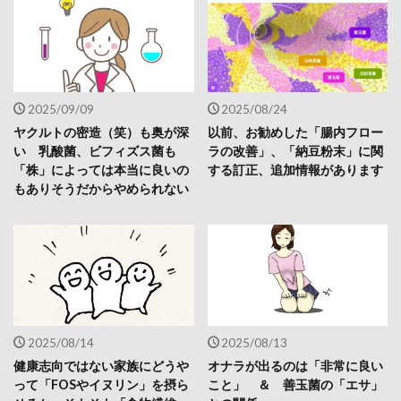
2025/09/09
2025/08/24
ヤクルトの密造（笑）も奥が深
以前、お勧めした「腸内フロー
い 乳酸菌、ビフィズス菌も
ラの改善」、「納豆粉末」に関
「株」によっては本当に良いの
する訂正、追加情報があります
もありそうだからやめられない
2025/08/14
2025/08/13
健康志向ではない家族にどうや
オナラが出るのは「非常に良い
って「FOSやイヌリン」を摂ら
こと」 ＆ 善玉菌の「エサ」