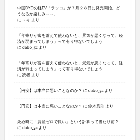
中国BYDの軽EV「ラッコ」が７月２８日に発売開始。ど
うなるか楽しみ～～。
に
ユキ
より
「年寄りが富を蓄えて使わないと、景気が悪くなって、経
済が弱まってしまう」って有り得ないでしょう
に
dabo_gc
より
「年寄りが富を蓄えて使わないと、景気が悪くなって、経
済が弱まってしまう」って有り得ないでしょう
に
読者
より
【円安】は本当に悪いことなのか？
に
dabo_gc
より
【円安】は本当に悪いことなのか？
に
鈴木秀則
より
死ぬ時に「資産ゼロで良い」という計算って当たり前？
に
dabo_gc
より