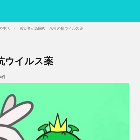
の生活
感染者が急回復 米社の抗ウイルス薬
抗ウイルス薬
PC
グリグリ画像
マレーシア動画
ヨーグルト
低温調理・ス
備忘録
動画
日本人村社会
脱水シート
0件
検索