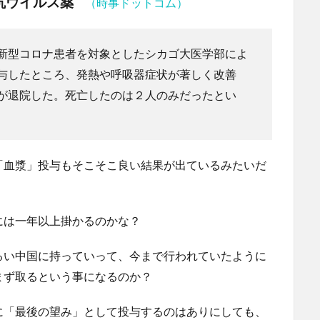
抗ウイルス薬
（時事ドットコム）
新型コロナ患者を対象としたシカゴ大医学部によ
与したところ、発熱や呼吸器症状が著しく改善
が退院した。死亡したのは２人のみだったとい
「血漿」投与もそこそこ良い結果が出ているみたいだ
には一年以上掛かるのかな？
るい中国に持っていって、今まで行われていたように
まず取るという事になるのか？
に「最後の望み」として投与するのはありにしても、