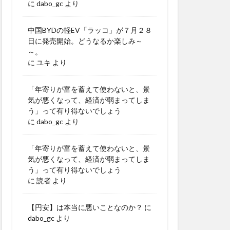
に
dabo_gc
より
中国BYDの軽EV「ラッコ」が７月２８
日に発売開始。どうなるか楽しみ～
～。
に
ユキ
より
「年寄りが富を蓄えて使わないと、景
気が悪くなって、経済が弱まってしま
う」って有り得ないでしょう
に
dabo_gc
より
「年寄りが富を蓄えて使わないと、景
気が悪くなって、経済が弱まってしま
う」って有り得ないでしょう
に
読者
より
【円安】は本当に悪いことなのか？
に
dabo_gc
より