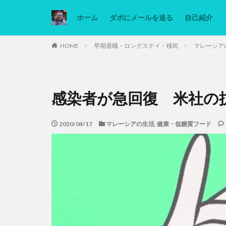
ホーム
ダボにメールを送る
自己紹介
カテゴリー
HOME
早期退職・ロングステイ・移民
マレーシア
タグ
感染者が急回復 米社の
Ninjatrader
低糖質ダイエット
2020/04/17
マレーシアの生活
,
健康・低糖質フード