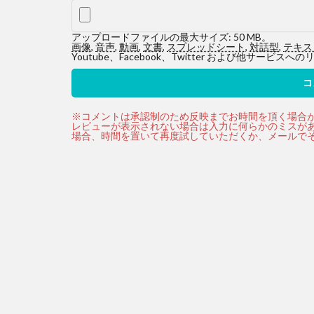
アップロードファイルの最大サイズ: 50 MB。
画像
,
音声
,
動画
,
文書
,
スプレッドシート
,
対話型
,
テキス
Youtube、Facebook、Twitter および他サ