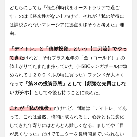
どちらにしても「低金利時代をオーストラリアで過ご
す」のは【将来性がない】わけで、それが「私の所得に
は課税されないマレーシアに拠点を移そうと考えた」理
由。
「デイトレ」と「債券投資」という【二刀流】でやっ
てきた
けれど、それプラス近年の「金（ゴールド）」の
値上がりでたまたま持っていた（HSBCシンガポールに勧
められて１２００ドルの頃に買った）ファンドが大きく
「第３の投資形態」として【頻繁な売買はしな
なって
いガチホ】
として今後も持つことに決めた。
これが「私の現状」
だけれど、問題は「デイトレ」であ
って、これは当然、時間は取られるし、心身ともに劣化
してきた年寄りにはどんどん難しくなる。ましてや「目
が悪くなった」だけでモニターを長時間見ていられない