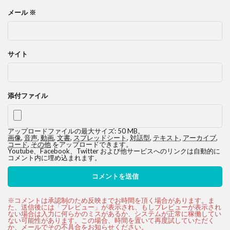
メール
※
サイト
添付ファイル
アップロードファイルの最大サイズ: 50 MB。
画像
,
音声
,
動画
,
文書
,
スプレッドシート
,
対話型
,
テキスト
,
アーカイブ
,
コード
,
その他
をアップロードできます。
Youtube、Facebook、Twitter および他サービスへのリンクは自動的に
コメント内に埋め込まれます。