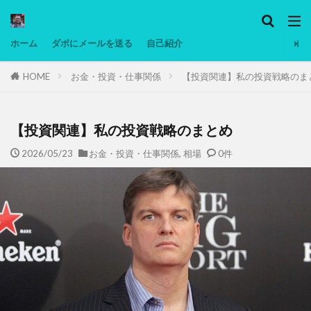
カテゴリー
ホーム
ダボにメールを送る
自己紹介
HOME
お金・投資・仕事関係
【投資関連】私の投資戦略のま
タグ
Ninjatrader
PC
グリグリ画像
マレーシア動画
ヨーグルト
【投資関連】私の投資戦略のまとめ
低温調理・スロークッカー
低糖質ダイエット
2026/05/23
お金・投資・仕事関係
,
相場
0件
備忘録
動画
日本人村社会
脱水シート
検索