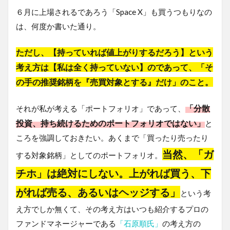
６月に上場されるであろう「Space X」も買うつもりなの
は、何度か書いた通り。
ただし、【持っていれば値上がりするだろう】という
考え方は【私は全く持っていない】のであって、「そ
の手の推奨銘柄を『売買対象とする』だけ」のこと。
「分散
それが私が考える「ポートフォリオ」であって、
投資、持ち続けるためのポートフォリオではない」
と
ころを強調しておきたい。あくまで「買ったり売ったり
当然、「ガ
する対象銘柄」としてのポートフォリオ。
チホ」は絶対にしない。上がれば買う、下
がれば売る、あるいはヘッジする」
という考
え方でしか無くて、その考え方はいつも紹介するプロの
ファンドマネージャーである
「石原順氏」
の考え方の