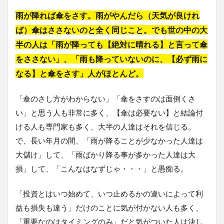
雨が降れば傘をさす。雨がやんだら（天気が良けれ
ば）傘はささないのと全く同じこと。でも世の中の大
半の人は「雨が降っても【絶対に晴れる】と言って傘
をささない」、「雨も降っていないのに、【必ず雨に
なる】と傘をさす」人がほとんど。
「傘のさし方がわからない」「傘をさすのは面倒くさ
い」と思う人も非常に多く、【傘は必要ない】と結論付
ける人も専門家も多く、大半の人達はそれを信じる。
で、長い年月の間、「雨が降ることが少なかった人達は
大儲け」して、「雨ばかり降る事が多かった人達は大
損」して、「こんなはなずじゃ・・・」と愚痴る。
「投資とはいつ始めて、いつ止めるかの違いによって利
益も損失も違う」だけのことに気が付かない人も多く、
「重要なのはタイミングのみ」だと気がついた人は決し