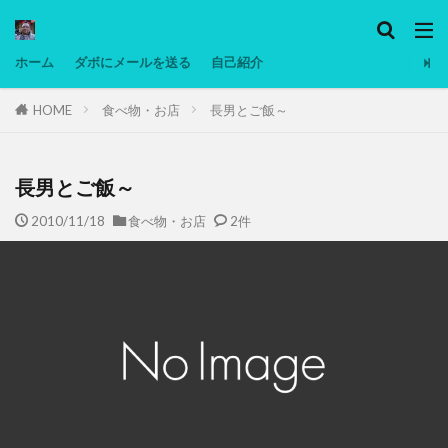
カテゴリー
ホーム
ダボにメールを送る
自己紹介
HOME
食べ物・お店
長男とご飯～
タグ
Ninjatrader
PC
グリグリ画像
マレーシア動画
ヨーグルト
長男とご飯～
低温調理・スロークッカー
低糖質ダイエット
2010/11/18
食べ物・お店
2件
備忘録
動画
日本人村社会
脱水シート
検索