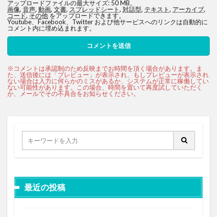
アップロードファイルの最大サイズ: 50 MB。
画像
,
音声
,
動画
,
文書
,
スプレッドシート
,
対話型
,
テキスト
,
アーカイブ
,
コード
,
その他
をアップロードできます。
Youtube、Facebook、Twitter および他サービスへのリンクは自動的に
コメント内に埋め込まれます。
最近の投稿