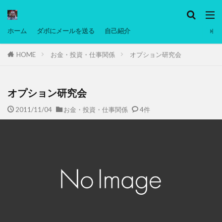
カテゴリー
ホーム
ダボにメールを送る
自己紹介
HOME
お金・投資・仕事関係
オプション研究会
タグ
Ninjatrader
PC
グリグリ画像
マレーシア動画
ヨーグルト
オプション研究会
低温調理・スロークッカー
低糖質ダイエット
2011/11/04
お金・投資・仕事関係
4件
備忘録
動画
日本人村社会
脱水シート
検索