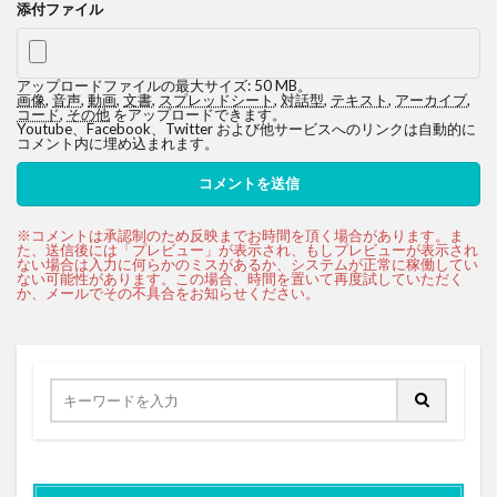
添付ファイル
アップロードファイルの最大サイズ: 50 MB。
画像
,
音声
,
動画
,
文書
,
スプレッドシート
,
対話型
,
テキスト
,
アーカイブ
,
コード
,
その他
をアップロードできます。
Youtube、Facebook、Twitter および他サービスへのリンクは自動的に
コメント内に埋め込まれます。