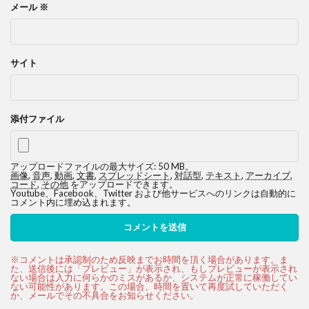
メール
※
サイト
添付ファイル
アップロードファイルの最大サイズ: 50 MB。
画像
,
音声
,
動画
,
文書
,
スプレッドシート
,
対話型
,
テキスト
,
アーカイブ
,
コード
,
その他
をアップロードできます。
Youtube、Facebook、Twitter および他サービスへのリンクは自動的に
コメント内に埋め込まれます。