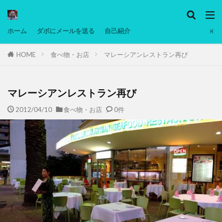
カテゴリー
ホーム
ダボにメールを送る
自己紹介
HOME
食べ物・お店
マレーシアンレストラン再び
タグ
Ninjatrader
PC
グリグリ画像
マレーシア動画
ヨーグルト
マレーシアンレストラン再び
低温調理・スロークッカー
低糖質ダイエット
2012/04/10
食べ物・お店
0件
備忘録
動画
日本人村社会
脱水シート
検索