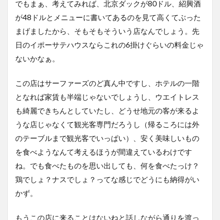
でもまぁ、考えてみれば、北京ダックが80ドル、紹興酒
が48ドルとメニューに書いてあるのを見て高くてぶった
まげましたから、そもそもそういう店なんでしょう。先
日のイポーサテハウスならこれの6掛けぐらいの料金じゃ
ないかなぁ。
この店はサーファーズのど真ん中ですし、ホテルの一階
となれば家賃も半端じゃないでしょうし、ウエイトレス
も綺麗できちんとしていたし、どうせ地元の客が来るよ
うな店じゃなくて観光客専門だろうし（帰るころには外
のテーブルまで観光客でいっぱい）、安く美味しいもの
を食べようなんて考えるほうが間違えているわけです
ね。でも食べたものを思い出しても、何を食べたっけ？
鶏でしょ？ナスでしょ？ってな感じでどうにも納得がい
かず。
もうこの店に来ることはないねと話しながら通りを渡っ