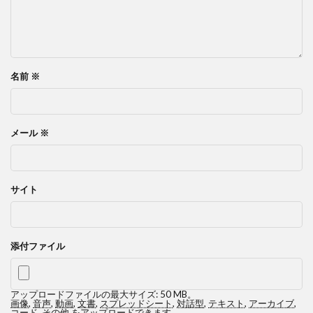
名前
※
メール
※
サイト
添付ファイル
アップロードファイルの最大サイズ: 50 MB。
画像
,
音声
,
動画
,
文書
,
スプレッドシート
,
対話型
,
テキスト
,
アーカイブ
,
コード
,
その他
をアップロードできます。