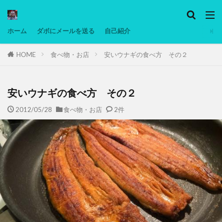
カテゴリー
ホーム
ダボにメールを送る
自己紹介
HOME
食べ物・お店
安いウナギの食べ方 その２
タグ
Ninjatrader
PC
グリグリ画像
マレーシア動画
ヨーグルト
安いウナギの食べ方 その２
低温調理・スロークッカー
低糖質ダイエット
2012/05/28
食べ物・お店
2件
備忘録
動画
日本人村社会
脱水シート
検索