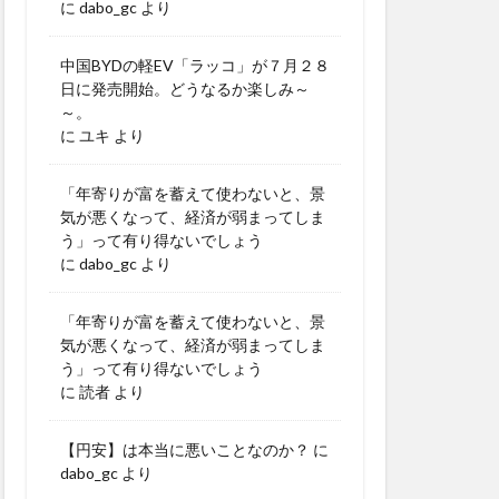
に
dabo_gc
より
中国BYDの軽EV「ラッコ」が７月２８
日に発売開始。どうなるか楽しみ～
～。
に
ユキ
より
「年寄りが富を蓄えて使わないと、景
気が悪くなって、経済が弱まってしま
う」って有り得ないでしょう
に
dabo_gc
より
「年寄りが富を蓄えて使わないと、景
気が悪くなって、経済が弱まってしま
う」って有り得ないでしょう
に
読者
より
【円安】は本当に悪いことなのか？
に
dabo_gc
より