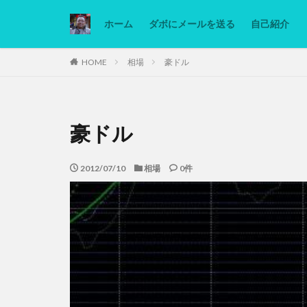
ホーム
ダボにメールを送る
自己紹介
カテゴリー
HOME
相場
豪ドル
タグ
豪ドル
Ninjatrader
低糖質ダイエット
2012/07/10
相場
0件