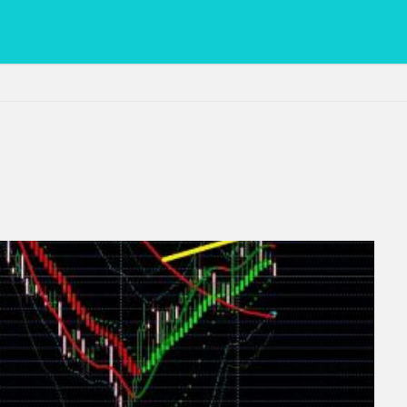
PC
グリグリ画像
マレーシア動画
ヨーグルト
低温調理・ス
備忘録
動画
日本人村社会
脱水シート
検索