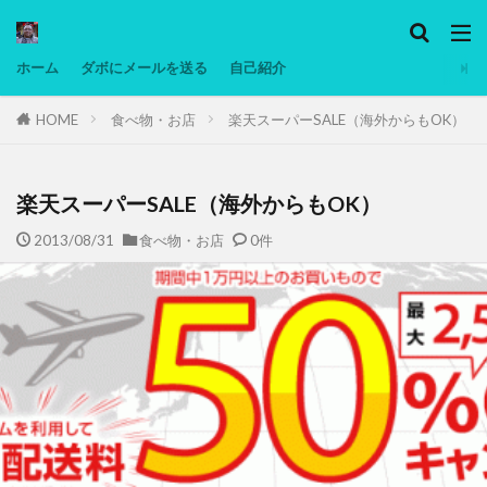
カテゴリー
ホーム
ダボにメールを送る
自己紹介
HOME
食べ物・お店
楽天スーパーSALE（海外からもOK）
タグ
Ninjatrader
PC
グリグリ画像
マレーシア動画
ヨーグルト
楽天スーパーSALE（海外からもOK）
低温調理・スロークッカー
低糖質ダイエット
2013/08/31
食べ物・お店
0件
備忘録
動画
日本人村社会
脱水シート
検索