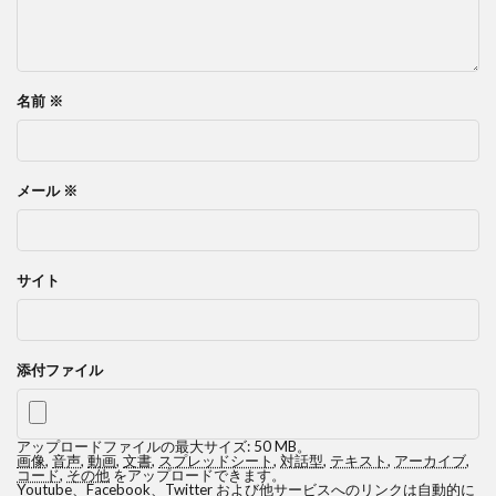
名前
※
メール
※
サイト
添付ファイル
アップロードファイルの最大サイズ: 50 MB。
画像
,
音声
,
動画
,
文書
,
スプレッドシート
,
対話型
,
テキスト
,
アーカイブ
,
コード
,
その他
をアップロードできます。
Youtube、Facebook、Twitter および他サービスへのリンクは自動的に