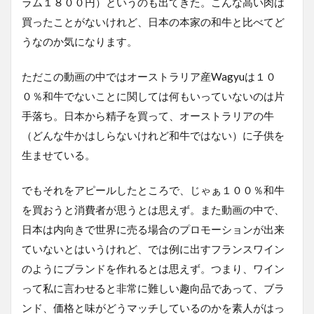
ラム１８００円）というのも出てきた。こんな高い肉は
買ったことがないけれど、日本の本家の和牛と比べてど
うなのか気になります。
ただこの動画の中ではオーストラリア産Wagyuは１０
０％和牛でないことに関しては何もいっていないのは片
手落ち。日本から精子を買って、オーストラリアの牛
（どんな牛かはしらないけれど和牛ではない）に子供を
生ませている。
でもそれをアピールしたところで、じゃぁ１００％和牛
を買おうと消費者が思うとは思えず。また動画の中で、
日本は内向きで世界に売る場合のプロモーションが出来
ていないとはいうけれど、では例に出すフランスワイン
のようにブランドを作れるとは思えず。つまり、ワイン
って私に言わせると非常に難しい趣向品であって、ブラ
ンド、価格と味がどうマッチしているのかを素人がはっ