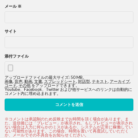
メール
※
サイト
添付ファイル
アップロードファイルの最大サイズ: 50 MB。
画像
,
音声
,
動画
,
文書
,
スプレッドシート
,
対話型
,
テキスト
,
アーカイブ
,
コード
,
その他
をアップロードできます。
Youtube、Facebook、Twitter および他サービスへのリンクは自動的に
コメント内に埋め込まれます。