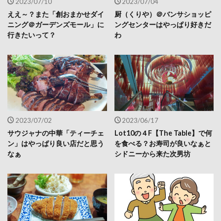
2023/07/10
2023/07/04
ええ～？また「創おまかせダイ
厨（くりや）＠バンサショッピ
ニング＠ガーデンズモール」に
ングセンターはやっぱり好きだ
行きたいって？
わ
2023/07/02
2023/06/17
サウジャナの中華「ティーチェ
Lot10の４F【The Table】で何
ン」はやっぱり良い店だと思う
を食べる？お寿司が良いなぁと
なぁ
シドニーから来た次男坊