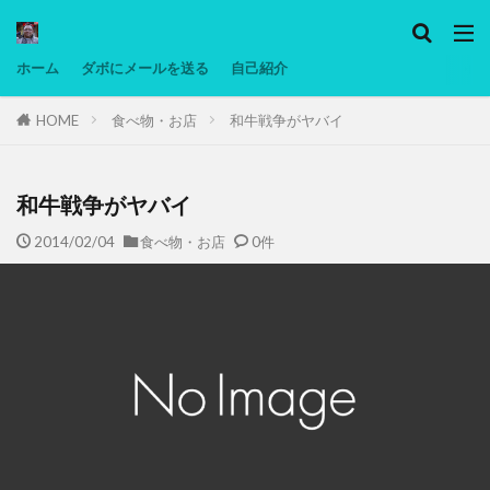
カテゴリー
ホーム
ダボにメールを送る
自己紹介
HOME
食べ物・お店
和牛戦争がヤバイ
タグ
Ninjatrader
PC
グリグリ画像
マレーシア動画
ヨーグルト
低温調理・スロークッカー
低糖質ダイエ
和牛戦争がヤバイ
備忘録
動画
日本人村社会
脱水シート
2014/02/04
食べ物・お店
0件
検索