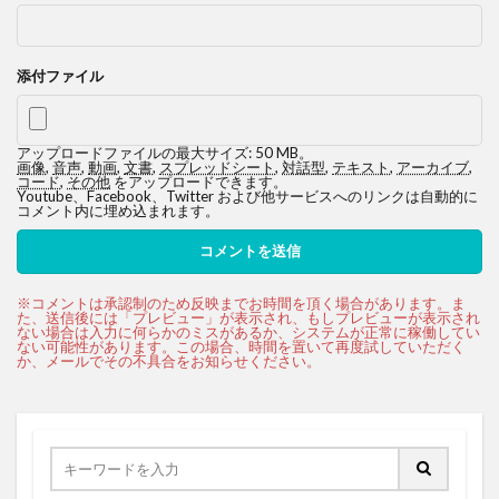
添付ファイル
アップロードファイルの最大サイズ: 50 MB。
画像
,
音声
,
動画
,
文書
,
スプレッドシート
,
対話型
,
テキスト
,
アーカイブ
,
コード
,
その他
をアップロードできます。
Youtube、Facebook、Twitter および他サービスへのリンクは自動的に
コメント内に埋め込まれます。