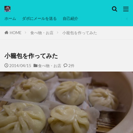
カテゴリー
ホーム
ダボにメールを送る
自己紹介
HOME
食べ物・お店
小籠包を作ってみた
タグ
Ninjatrader
PC
グリグリ画像
マレーシア動画
ヨーグルト
小籠包を作ってみた
低温調理・スロークッカー
低糖質ダイエット
2014/04/15
食べ物・お店
2件
備忘録
動画
日本人村社会
脱水シート
検索