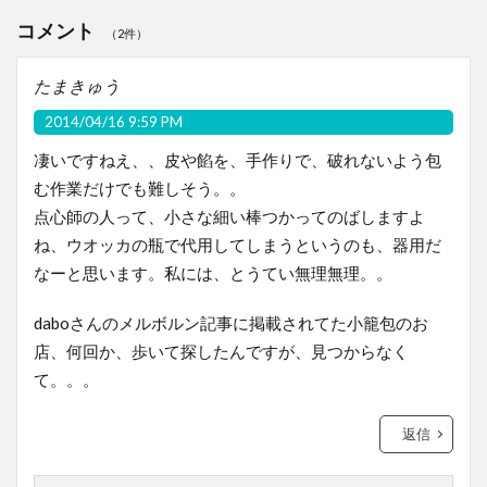
コメント
（2件）
たまきゅう
2014/04/16 9:59 PM
凄いですねえ、、皮や餡を、手作りで、破れないよう包
む作業だけでも難しそう。。
点心師の人って、小さな細い棒つかってのばしますよ
ね、ウオッカの瓶で代用してしまうというのも、器用だ
なーと思います。私には、とうてい無理無理。。
daboさんのメルボルン記事に掲載されてた小籠包のお
店、何回か、歩いて探したんですが、見つからなく
て。。。
返信