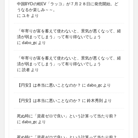
中国BYDの軽EV「ラッコ」が７月２８日に発売開始。ど
うなるか楽しみ～～。
に
ユキ
より
「年寄りが富を蓄えて使わないと、景気が悪くなって、経
済が弱まってしまう」って有り得ないでしょう
に
dabo_gc
より
「年寄りが富を蓄えて使わないと、景気が悪くなって、経
済が弱まってしまう」って有り得ないでしょう
に
読者
より
【円安】は本当に悪いことなのか？
に
dabo_gc
より
【円安】は本当に悪いことなのか？
に
鈴木秀則
より
死ぬ時に「資産ゼロで良い」という計算って当たり前？
に
dabo_gc
より
死ぬ時に「資産ゼロで良い」という計算って当たり前？