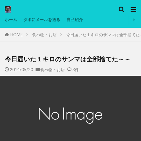
カテゴリー
ホーム
ダボにメールを送る
自己紹介
HOME
食べ物・お店
今日届いた１キロのサンマは全部捨てた
タグ
Ninjatrader
PC
グリグリ画像
マレーシア動画
ヨーグルト
今日届いた１キロのサンマは全部捨てた～～
低温調理・スロークッカー
低糖質ダイエット
2014/05/20
食べ物・お店
3件
備忘録
動画
日本人村社会
脱水シート
検索