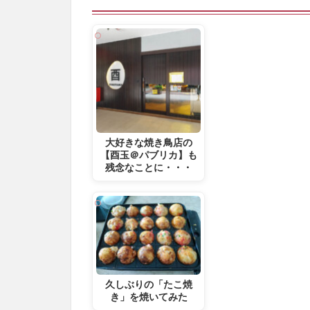
大好きな焼き鳥店の
【酉玉＠パブリカ】も
残念なことに・・・
久しぶりの「たこ焼
き」を焼いてみた