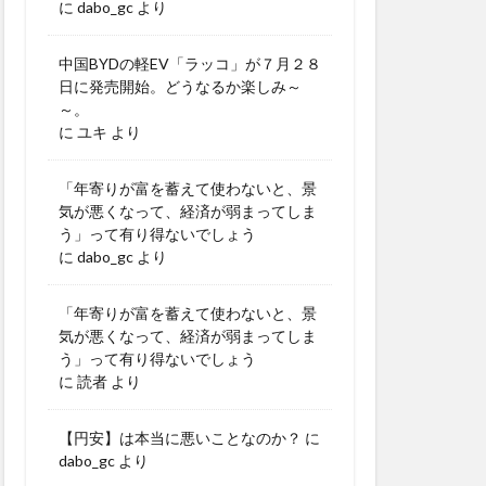
に
dabo_gc
より
中国BYDの軽EV「ラッコ」が７月２８
日に発売開始。どうなるか楽しみ～
～。
に
ユキ
より
「年寄りが富を蓄えて使わないと、景
気が悪くなって、経済が弱まってしま
う」って有り得ないでしょう
に
dabo_gc
より
「年寄りが富を蓄えて使わないと、景
気が悪くなって、経済が弱まってしま
う」って有り得ないでしょう
に
読者
より
【円安】は本当に悪いことなのか？
に
dabo_gc
より