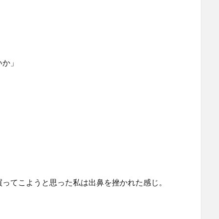
」
いか」
買ってこようと思った私は出鼻を挫かれた感じ。