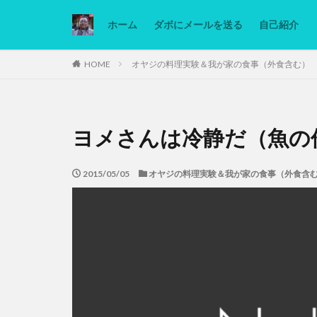
ホーム
ダボにメールを送る
自己紹介
カテゴリー
HOME
オヤジの料理実験＆我が家の食事（外食含む）
タグ
ヨメさんは冷静だ（魚の
Ninjatrader
低糖質ダイエット
2015/05/05
オヤジの料理実験＆我が家の食事（外食含