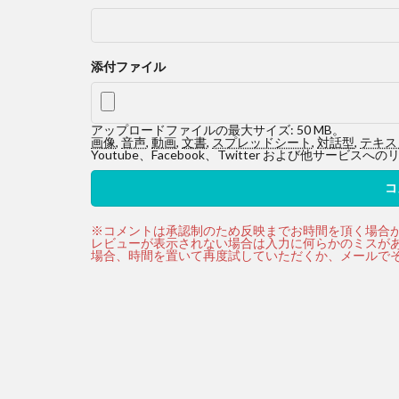
添付ファイル
アップロードファイルの最大サイズ: 50 MB。
画像
,
音声
,
動画
,
文書
,
スプレッドシート
,
対話型
,
テキス
Youtube、Facebook、Twitter および他サ