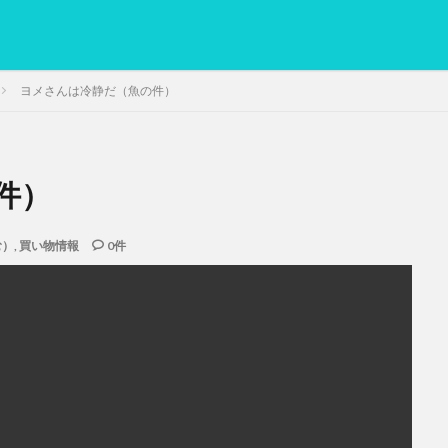
ヨメさんは冷静だ（魚の件）
件）
PC
グリグリ画像
マレーシア動画
ヨーグルト
低温調理・ス
備忘録
動画
日本人村社会
脱水シート
む）
,
買い物情報
0件
検索