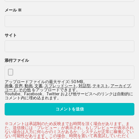
メール
※
サイト
添付ファイル
アップロードファイルの最大サイズ: 50 MB。
画像
,
音声
,
動画
,
文書
,
スプレッドシート
,
対話型
,
テキスト
,
アーカイブ
,
コード
,
その他
をアップロードできます。
Youtube、Facebook、Twitter および他サービスへのリンクは自動的に
コメント内に埋め込まれます。