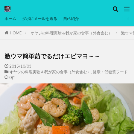
カテゴリー
ホーム
ダボにメールを送る
自己紹介
HOME
オヤジの料理実験＆我が家の食事（外食含む）
激ウマ
タグ
Ninjatrader
PC
グリグリ画像
マレーシア動画
低温調理・スロークッカー
低糖質ダイエット
備忘
激ウマ簡単茹でるだけエビマヨ～～
日本人村社会
脱水シート
2015/10/03
オヤジの料理実験＆我が家の食事（外食含む）
,
健康・低糖質フード
0件
検索