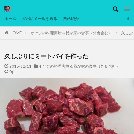
カテゴリー
ホーム
ダボにメールを送る
自己紹介
HOME
オヤジの料理実験＆我が家の食事（外食含む）
久しぶ
タグ
Ninjatrader
PC
グリグリ画像
マレーシア動画
低温調理・スロークッカー
低糖質ダイエット
備忘
久しぶりにミートパイを作った
日本人村社会
脱水シート
2015/12/11
オヤジの料理実験＆我が家の食事（外食含む）
0件
検索