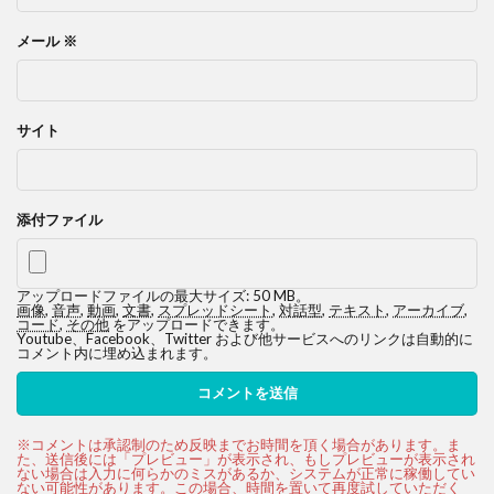
メール
※
サイト
添付ファイル
アップロードファイルの最大サイズ: 50 MB。
画像
,
音声
,
動画
,
文書
,
スプレッドシート
,
対話型
,
テキスト
,
アーカイブ
,
コード
,
その他
をアップロードできます。
Youtube、Facebook、Twitter および他サービスへのリンクは自動的に
コメント内に埋め込まれます。