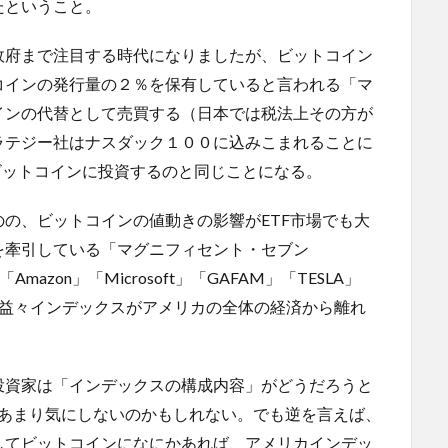
たということ。
政府まで注目する時代になりましたが、ビットコイン
コインの発行量の２％を保有していると言われる「マ
インの代替として売買する（日本では税法上その方が
ラテジー社はナスダック１００に込みこまれることに
ビットコインに投資するのと同じことになる。
の、ビットコインの値動きの影響がETF市場でも大
を牽引している「マグニフィセント・セブン
s」「Amazon」「Microsoft」「GAFAM」「TESLA」
れば益々インデックスがアメリカの全体の経済から離れ
投資家は「インデックスの構成内容」がどうだろうと
、あまり気にしないのかもしれない。でも逆を言えば、
してビットコインになにかあれば、アメリカインデッ