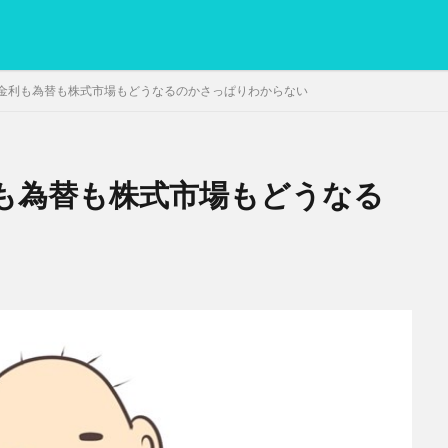
金利も為替も株式市場もどうなるのかさっぱりわからない
も為替も株式市場もどうなる
PC
グリグリ画像
マレーシア動画
ヨーグルト
低温調理・ス
備忘録
動画
日本人村社会
脱水シート
検索