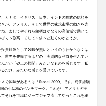
ツ、カナダ、イギリス、日本、インドの株式の総額を
動きが、アメリカ、そして世界の株式市場の動きを先
かね。ましてやそれら銘柄はかなりの高値域で動いて
伸びて５割高、そして２倍へと動くのかどうか。
か投資対象として妙味が無いというのもわからなくは
を、世界を先導するほどの「実質的な利益を生んでい
なんだか「砂上の楼閣」みたいなものを感じます。私
いるだけ」みたいな感じを受けています。
興味があるのは「Russell 2000」です。時価総額
柄で米国の小型株のベンチマーク。これが「アメリカの実
してそれを市場にジャブジャブ流してやっとこれを維