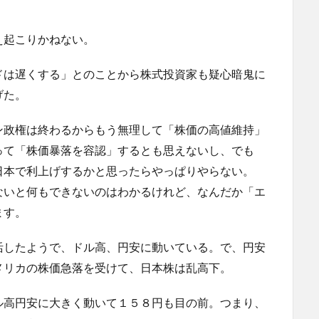
え起こりかねない。
ドは遅くする」とのことから株式投資家も疑心暗鬼に
げた。
ン政権は終わるからもう無理して「株価の高値維持」
って「株価暴落を容認」するとも思えないし、でも
日本で利上げするかと思ったらやっぱりやらない。
ないと何もできないのはわかるけれど、なんだか「エ
ます。
活したようで、ドル高、円安に動いている。で、円安
メリカの株価急落を受けて、日本株は乱高下。
ル高円安に大きく動いて１５８円も目の前。つまり、