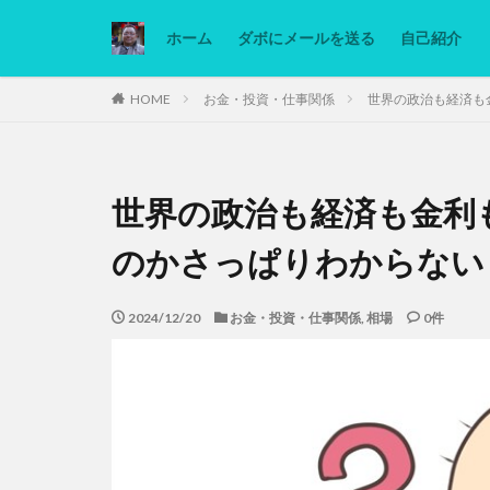
ホーム
ダボにメールを送る
自己紹介
カテゴリー
HOME
お金・投資・仕事関係
世界の政治も経済も
タグ
世界の政治も経済も金利
Ninjatrader
低糖質ダイエット
のかさっぱりわからない
2024/12/20
お金・投資・仕事関係
,
相場
0件