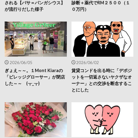
される【バサ＝パンガシウス】
診断＋薬代でRM２５００（１
が流行りだした様子
０万円）
2026/06/05
2026/06/02
ぎょえ～～。１Mont Kiaraの
賃貸コンドを出る時に「デポジ
「ビレッジグローサー」が閉店
ットを一切返さないヤクザなオ
した～～ (┰_┰)
ーナー」との交渉を断念するこ
とにした