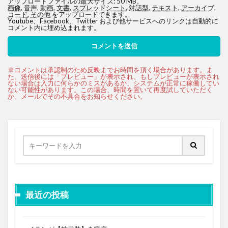
アップロードファイルの最大サイズ: 50 MB。
画像
,
音声
,
動画
,
文書
,
スプレッドシート
,
対話型
,
テキスト
,
アーカイブ
,
コード
,
その他
をアップロードできます。
Youtube、Facebook、Twitter および他サービスへのリンクは自動的に
コメント内に埋め込まれます。
最近の投稿