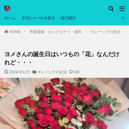
カテゴリー
ホーム
ダボにメールを送る
自己紹介
HOME
早期退職・ロングステイ・移民
マレーシアの生活
タグ
Ninjatrader
PC
グリグリ画像
マレーシア動画
ヨーグルト
ヨメさんの誕生日はいつもの「花」なんだけ
低温調理・スロークッカー
低糖質ダイエット
れど・・・
備忘録
動画
日本人村社会
脱水シート
2026/05/21
マレーシアの生活
0件
検索