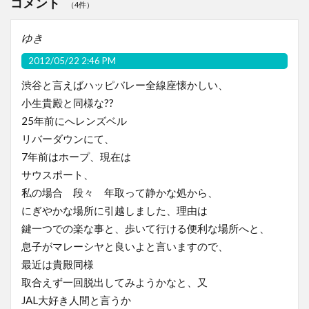
コメント
（4件）
ゆき
2012/05/22 2:46 PM
渋谷と言えばハッピバレー全線座懐かしい、
小生貴殿と同様な??
25年前にへレンズベル
リバーダウンにて、
7年前はホープ、現在は
サウスポート、
私の場合 段々 年取って静かな処から、
にぎやかな場所に引越しました、理由は
鍵一つでの楽な事と、歩いて行ける便利な場所へと、
息子がマレーシヤと良いよと言いますので、
最近は貴殿同様
取合えず一回脱出してみようかなと、又
JAL大好き人間と言うか