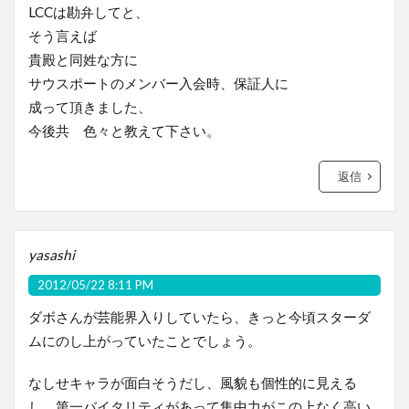
LCCは勘弁してと、
そう言えば
貴殿と同姓な方に
サウスポートのメンバー入会時、保証人に
成って頂きました、
今後共 色々と教えて下さい。
返信
yasashi
2012/05/22 8:11 PM
ダボさんが芸能界入りしていたら、きっと今頃スターダ
ムにのし上がっていたことでしょう。
なしせキャラが面白そうだし、風貌も個性的に見える
し、第一バイタリティがあって集中力がこの上なく高い