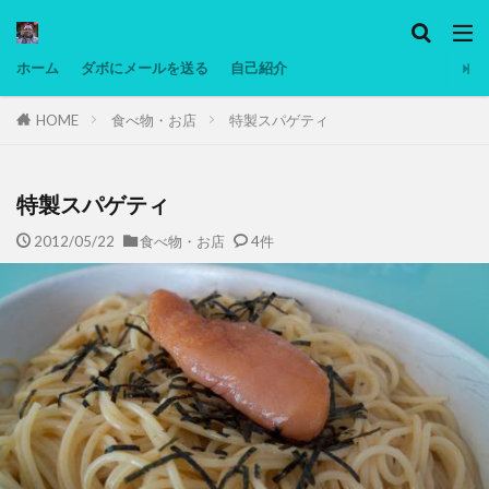
カテゴリー
ホーム
ダボにメールを送る
自己紹介
HOME
食べ物・お店
特製スパゲティ
タグ
Ninjatrader
PC
グリグリ画像
マレーシア動画
ヨーグルト
特製スパゲティ
低温調理・スロークッカー
低糖質ダイエット
2012/05/22
食べ物・お店
4件
備忘録
動画
日本人村社会
脱水シート
検索