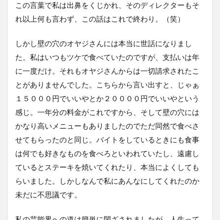
この言葉で私は出鼻をくじかれ、そのディレクターもそ
れ以上何も言わず、この話はこれで終わり。（笑）
しかし壁の穴のオヤジさんには本当に世話になりまし
た。私はいつもツケで食べていたのですが、支払いは年
に一度だけ。それもオヤジさんからは一切請求されたこ
とがありませんでした。こちらから言い出すと、じゃぁ
１５０００円でいいやとか２００００円でいいやという
感じ。一年分の料金がこれですから、そして壁の穴には
かなり高いメニューもありましたのでただ同然で食べさ
せてもらったのと同じ。バイトをしているときにも食事
は何でも好きなものを食べろといわれていたし、遠慮し
ているとステーキを焼いてくれたり、本当によくしても
らいました。しかしなんで私にあんなにしてくれたのか
未だに不思議です。
私の芸能界への道は簡単に閉ざされましたが、人生って