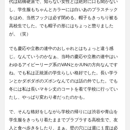
代は結構硬派で、知らない女性とは絶対に口も聞かない
し、学生服もちゃんとカラーには白いあのプラスチック
をはめ、当然フックは必ず閉める。帽子もきっちり被る
高校生でした。でも帽子の形にはちょっと懲りました
が。（笑）
でも慶応や立教の連中のおしゃれとはちょっと違う感
じ。なんていうのかなぁ、当時の慶応や立教の連中はい
わゆるアイビーリーグ系のVANとかJUNの方向なんです
ね。でも私は正統派の学生らしい格好でした。長い学ラ
ンとかダボダボのズボンなんてのは話の外でした。でも
冬には私は長いマキシ丈のコートを着て学校に行ってい
たし、やっぱり変わり者だったのかも。
で、そんな格好をしながら学校の帰りには渋谷や青山を
学生服をきっちり着たままでブラブラする高校生で、友
人と食べ歩きをしたり、まぁ、壁の穴には週に１度は必