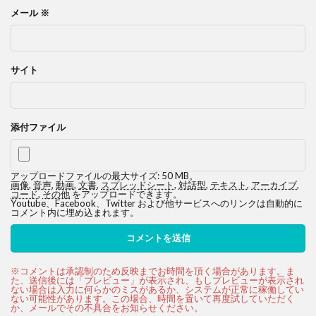
メール
※
サイト
添付ファイル
アップロードファイルの最大サイズ: 50 MB。
画像
,
音声
,
動画
,
文書
,
スプレッドシート
,
対話型
,
テキスト
,
アーカイブ
,
コード
,
その他
をアップロードできます。
Youtube、Facebook、Twitter および他サービスへのリンクは自動的に
コメント内に埋め込まれます。