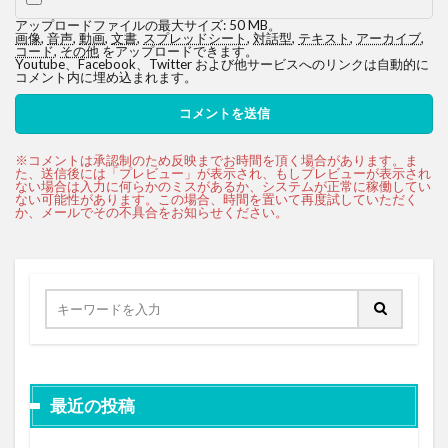
アップロードファイルの最大サイズ: 50 MB。
画像
,
音声
,
動画
,
文書
,
スプレッドシート
,
対話型
,
テキスト
,
アーカイブ
,
コード
,
その他
をアップロードできます。
Youtube、Facebook、Twitter および他サービスへのリンクは自動的に
コメント内に埋め込まれます。
最近の投稿