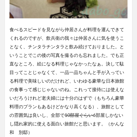
食べるスピードを見ながら仲居さんが料理を運んできて
くれるのですが、飲兵衛の我々は仲居さんに気を使うこ
となく、チンタラチンタラと飲み続けておりました。と
いうことでこの後の写真を撮るのも忘れました。でも正
直なところ、絵になる料理じゃなかったなぁ。決して駄
目ってことじゃなくて、一品一品ちゃんと手が入ってい
る料理で美味しいのだけれど、いわゆる豪華な日本旅館
の食事って感じじゃないのね。これって接待には使えな
いだろうけれど老夫婦には十分のはずで（もちろん豪華
料理のプランもあるけどかなり高くなる）、旅館として
の雰囲気は良いし、全部で
10部屋ぐらい
6部屋しかない
し隠れ家的に使える面白い旅館だと思います。（かんな
和 別邸）