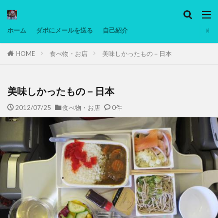
カテゴリー
ホーム
ダボにメールを送る
自己紹介
HOME
食べ物・お店
美味しかったもの－日本
タグ
Ninjatrader
PC
グリグリ画像
マレーシア動画
ヨーグルト
美味しかったもの－日本
低温調理・スロークッカー
低糖質ダイエット
2012/07/25
食べ物・お店
0件
備忘録
動画
日本人村社会
脱水シート
検索