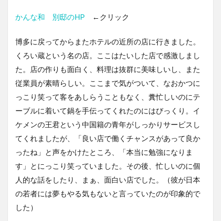
かんな和 別邸のHP
←クリック
博多に戻ってからまたホテルの近所の店に行きました。
くろい蔵という名の店。ここはたいした店で感激しまし
た。店の作りも面白く、料理は抜群に美味しいし、また
従業員が素晴らしい。ここまで気がついて、なおかつに
っこり笑って客をあしらうこともなく、糞忙しいのにテ
ーブルに着いて鍋を手伝ってくれたのにはびっくり。イ
ケメンの王君という中国籍の青年がしっかりサービスし
てくれましたが、「良い店で働くチャンスがあって良か
ったね」と声をかけたところ、「本当に勉強になりま
す」とにっこり笑っていました。その後、忙しいのに個
人的な話をしたり、まぁ、面白い店でした。（彼が日本
の若者には夢もやる気もないと言っていたのが印象的で
した）