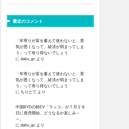
最近のコメント
「年寄りが富を蓄えて使わないと、景
気が悪くなって、経済が弱まってしま
う」って有り得ないでしょう
に
dabo_gc
より
「年寄りが富を蓄えて使わないと、景
気が悪くなって、経済が弱まってしま
う」って有り得ないでしょう
に
ちりとて
より
中国BYDの軽EV「ラッコ」が７月２８
日に発売開始。どうなるか楽しみ～
～。
に
dabo_gc
より