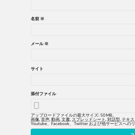
名前
※
メール
※
サイト
添付ファイル
アップロードファイルの最大サイズ: 50 MB。
画像
,
音声
,
動画
,
文書
,
スプレッドシート
,
対話型
,
テキス
Youtube、Facebook、Twitter および他サ