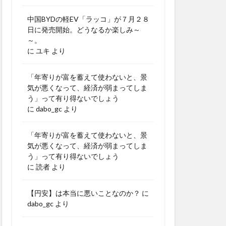
中国BYDの軽EV「ラッコ」が７月２８
日に発売開始。どうなるか楽しみ～
～。
に
ユキ
より
「年寄りが富を蓄えて使わないと、景
気が悪くなって、経済が弱まってしま
う」って有り得ないでしょう
に
dabo_gc
より
「年寄りが富を蓄えて使わないと、景
気が悪くなって、経済が弱まってしま
う」って有り得ないでしょう
に
読者
より
【円安】は本当に悪いことなのか？
に
dabo_gc
より