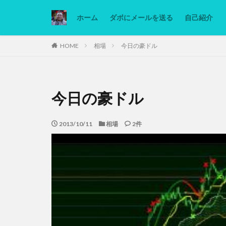
ホーム
ダボにメールを送る
自己紹介
カテゴリー
HOME
相場
今日の豪ドル
タグ
今日の豪ドル
Ninjatrader
低糖質ダイエット
2013/10/11
相場
2件