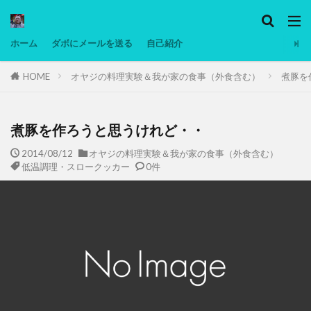
カテゴリー
ホーム
ダボにメールを送る
自己紹介
HOME
オヤジの料理実験＆我が家の食事（外食含む）
煮豚を
タグ
Ninjatrader
PC
グリグリ画像
マレーシア動画
ヨーグルト
煮豚を作ろうと思うけれど・・
低温調理・スロークッカー
低糖質ダイエット
2014/08/12
オヤジの料理実験＆我が家の食事（外食含む）
低温調理・スロークッカー
0件
備忘録
動画
日本人村社会
脱水シート
検索