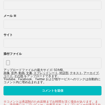
メール
※
サイト
添付ファイル
アップロードファイルの最大サイズ: 50 MB。
画像
,
音声
,
動画
,
文書
,
スプレッドシート
,
対話型
,
テキスト
,
アーカイブ
,
コード
,
その他
をアップロードできます。
Youtube、Facebook、Twitter および他サービスへのリンクは自動的に
コメント内に埋め込まれます。