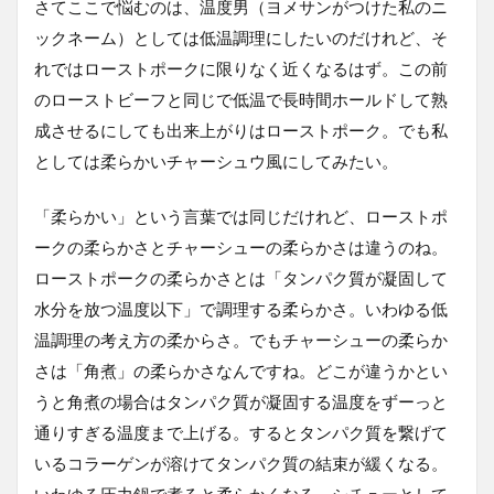
さてここで悩むのは、温度男（ヨメサンがつけた私のニ
ックネーム）としては低温調理にしたいのだけれど、そ
れではローストポークに限りなく近くなるはず。この前
のローストビーフと同じで低温で長時間ホールドして熟
成させるにしても出来上がりはローストポーク。でも私
としては柔らかいチャーシュウ風にしてみたい。
「柔らかい」という言葉では同じだけれど、ローストポ
ークの柔らかさとチャーシューの柔らかさは違うのね。
ローストポークの柔らかさとは「タンパク質が凝固して
水分を放つ温度以下」で調理する柔らかさ。いわゆる低
温調理の考え方の柔からさ。でもチャーシューの柔らか
さは「角煮」の柔らかさなんですね。どこが違うかとい
うと角煮の場合はタンパク質が凝固する温度をずーっと
通りすぎる温度まで上げる。するとタンパク質を繋げて
いるコラーゲンが溶けてタンパク質の結束が緩くなる。
いわゆる圧力鍋で煮ると柔らかくなる、シチューとして