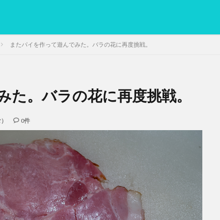
またパイを作って遊んでみた。バラの花に再度挑戦。
みた。バラの花に再度挑戦。
PC
グリグリ画像
マレーシア動画
ヨーグルト
低温調理・ス
備忘録
動画
日本人村社会
脱水シート
む）
0件
検索