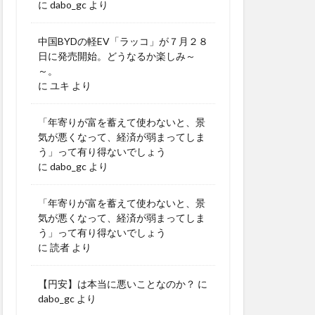
に
dabo_gc
より
中国BYDの軽EV「ラッコ」が７月２８
日に発売開始。どうなるか楽しみ～
～。
に
ユキ
より
「年寄りが富を蓄えて使わないと、景
気が悪くなって、経済が弱まってしま
う」って有り得ないでしょう
に
dabo_gc
より
「年寄りが富を蓄えて使わないと、景
気が悪くなって、経済が弱まってしま
う」って有り得ないでしょう
に
読者
より
【円安】は本当に悪いことなのか？
に
dabo_gc
より