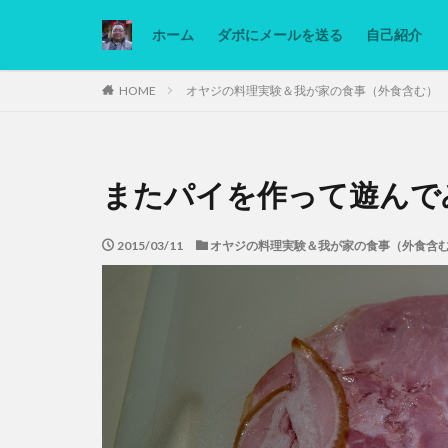
ホーム
ダボにメールを送る
自己紹介
カテゴリー
HOME
オヤジの料理実験＆我が家の食事（外食含む）
タグ
またパイを作って遊んで
Ninjatrader
低糖質ダイエット
2015/03/11
オヤジの料理実験＆我が家の食事（外食含