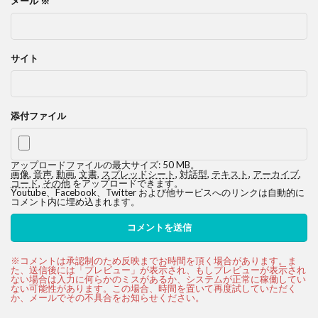
メール
※
サイト
添付ファイル
アップロードファイルの最大サイズ: 50 MB。
画像
,
音声
,
動画
,
文書
,
スプレッドシート
,
対話型
,
テキスト
,
アーカイブ
,
コード
,
その他
をアップロードできます。
Youtube、Facebook、Twitter および他サービスへのリンクは自動的に
コメント内に埋め込まれます。