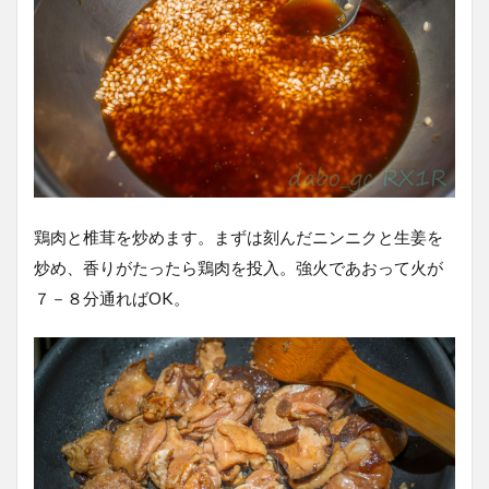
鶏肉と椎茸を炒めます。まずは刻んだニンニクと生姜を
炒め、香りがたったら鶏肉を投入。強火であおって火が
７－８分通ればOK。