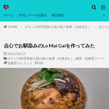
カテゴリー
ホーム
ダボにメールを送る
自己紹介
HOME
オヤジの料理実験＆我が家の食事（外食含む）
点心でお
タグ
Ninjatrader
PC
グリグリ画像
マレーシア動画
低温調理・スロークッカー
低糖質ダイエット
備忘
点心でお馴染みのLo Mai Gaiを作ってみた
日本人村社会
脱水シート
2015/03/17
オヤジの料理実験＆我が家の食事（外食含む）
,
健康・低糖質フード
低糖質ダイエット
0件
検索