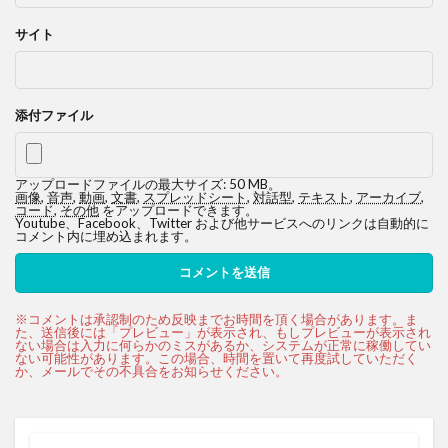
サイト
添付ファイル
アップロードファイルの最大サイズ: 50 MB。
画像
,
音声
,
動画
,
文書
,
スプレッドシート
,
対話型
,
テキスト
,
アーカイブ
,
コード
,
その他
をアップロードできます。
Youtube、Facebook、Twitter および他サービスへのリンクは自動的に
コメント内に埋め込まれます。