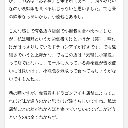
が、この店は「お客様」と来る所であって、我々みたい
なのが晩御飯を食べる店じゃないと思いました。でも昼
の飲茶なら良いかも。小籠包もあるし。
こんな感じで有名店３店舗で小籠包を食べ比べました
が、私は粗野というか労働者向けというか（笑）、味付
けがはっきりしているドラゴンアイが好きです。でも繊
細さでいうと上海かな。でもこの店は「気軽に小籠包」
って店ではないし、モールに入っている鼎泰豊が普段使
いには良いはず。小籠包を気取って食べてもしょうがな
いですもんねぇ。
巷の噂ですが、鼎泰豊もドラゴンアイも店舗によってこ
れほど味が違うのかと思うほど違うらしいですね。私は
店舗ごとの差がわかるほど食べていないのでどこがどう
というのは全くわからず。