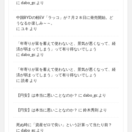
に
dabo_gc
より
中国BYDの軽EV「ラッコ」が７月２８日に発売開始。ど
うなるか楽しみ～～。
に
ユキ
より
「年寄りが富を蓄えて使わないと、景気が悪くなって、経
済が弱まってしまう」って有り得ないでしょう
に
dabo_gc
より
「年寄りが富を蓄えて使わないと、景気が悪くなって、経
済が弱まってしまう」って有り得ないでしょう
に
読者
より
【円安】は本当に悪いことなのか？
に
dabo_gc
より
【円安】は本当に悪いことなのか？
に
鈴木秀則
より
死ぬ時に「資産ゼロで良い」という計算って当たり前？
に
dabo_gc
より