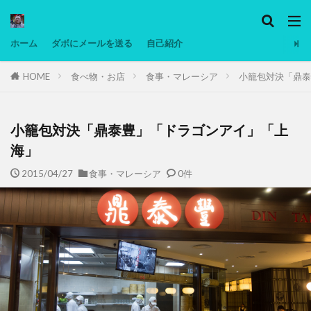
カテゴリー
ホーム
ダボにメールを送る
自己紹介
HOME
食べ物・お店
食事・マレーシア
小籠包対決「鼎泰
タグ
Ninjatrader
PC
グリグリ画像
マレーシア動画
ヨーグルト
小籠包対決「鼎泰豊」「ドラゴンアイ」「上
低温調理・スロークッカー
低糖質ダイエット
海」
備忘録
動画
日本人村社会
脱水シート
2015/04/27
食事・マレーシア
0件
検索