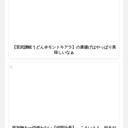
【宮武讃岐うどん＠モントキアラ】の唐揚げはやっぱり美
味しいなぁ
添加物を一切使わない【頑固社長】 こういう人、好きだ