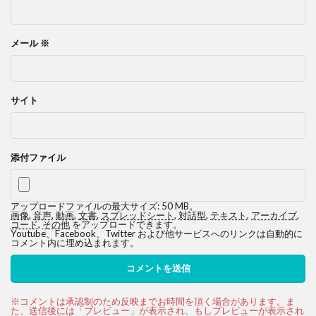
メール
※
サイト
添付ファイル
アップロードファイルの最大サイズ: 50 MB。
画像
,
音声
,
動画
,
文書
,
スプレッドシート
,
対話型
,
テキスト
,
アーカイブ
,
コード
,
その他
をアップロードできます。
Youtube、Facebook、Twitter および他サービスへのリンクは自動的に
コメント内に埋め込まれます。