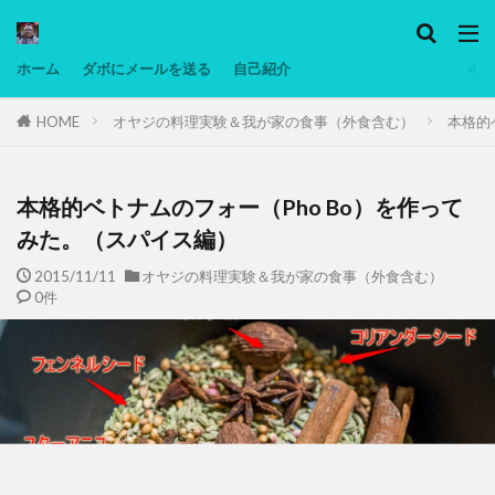
カテゴリー
ホーム
ダボにメールを送る
自己紹介
HOME
オヤジの料理実験＆我が家の食事（外食含む）
本格的
タグ
Ninjatrader
PC
グリグリ画像
マレーシア動画
ヨーグルト
本格的ベトナムのフォー（Pho Bo）を作って
低温調理・スロークッカー
低糖質ダイエット
みた。（スパイス編）
備忘録
動画
日本人村社会
脱水シート
2015/11/11
オヤジの料理実験＆我が家の食事（外食含む）
0件
検索