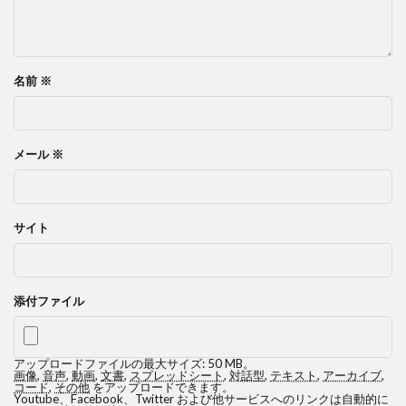
名前
※
メール
※
サイト
添付ファイル
アップロードファイルの最大サイズ: 50 MB。
画像
,
音声
,
動画
,
文書
,
スプレッドシート
,
対話型
,
テキスト
,
アーカイブ
,
コード
,
その他
をアップロードできます。
Youtube、Facebook、Twitter および他サービスへのリンクは自動的に