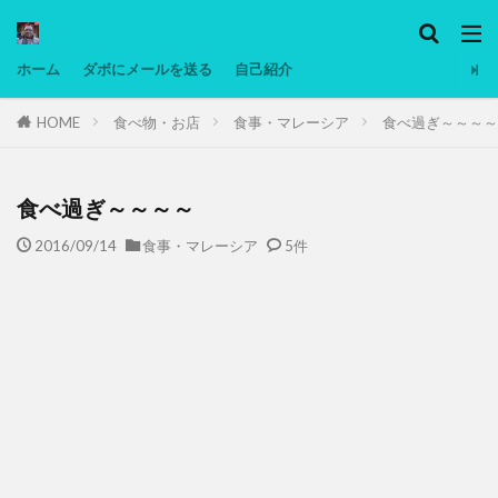
カテゴリー
ホーム
ダボにメールを送る
自己紹介
HOME
食べ物・お店
食事・マレーシア
食べ過ぎ～～～～
タグ
Ninjatrader
PC
グリグリ画像
マレーシア動画
ヨーグルト
食べ過ぎ～～～～
低温調理・スロークッカー
低糖質ダイエット
2016/09/14
食事・マレーシア
5件
備忘録
動画
日本人村社会
脱水シート
検索